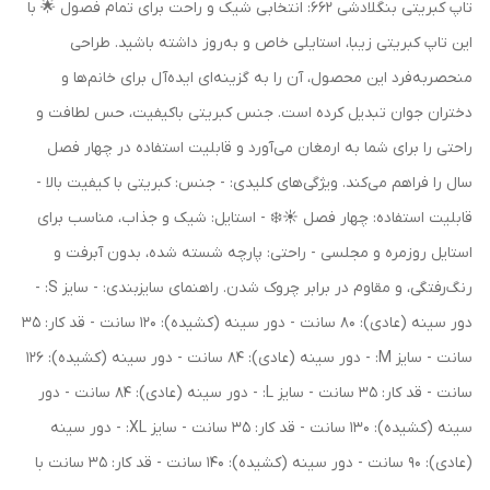
تاپ کبریتی بنگلادشی 662: انتخابی شیک و راحت برای تمام فصول 🌟 با
این تاپ کبریتی زیبا، استایلی خاص و به‌روز داشته باشید. طراحی
منحصربه‌فرد این محصول، آن را به گزینه‌ای ایده‌آل برای خانم‌ها و
دختران جوان تبدیل کرده است. جنس کبریتی باکیفیت، حس لطافت و
راحتی را برای شما به ارمغان می‌آورد و قابلیت استفاده در چهار فصل
سال را فراهم می‌کند. ویژگی‌های کلیدی: - جنس: کبریتی با کیفیت بالا -
قابلیت استفاده: چهار فصل ☀️❄️ - استایل: شیک و جذاب، مناسب برای
استایل روزمره و مجلسی - راحتی: پارچه شسته شده، بدون آبرفت و
رنگ‌رفتگی، و مقاوم در برابر چروک شدن. راهنمای سایزبندی: - سایز S: -
دور سینه (عادی): 80 سانت - دور سینه (کشیده): 120 سانت - قد کار: 35
سانت - سایز M: - دور سینه (عادی): 84 سانت - دور سینه (کشیده): 126
سانت - قد کار: 35 سانت - سایز L: - دور سینه (عادی): 84 سانت - دور
سینه (کشیده): 130 سانت - قد کار: 35 سانت - سایز XL: - دور سینه
(عادی): 90 سانت - دور سینه (کشیده): 140 سانت - قد کار: 35 سانت با