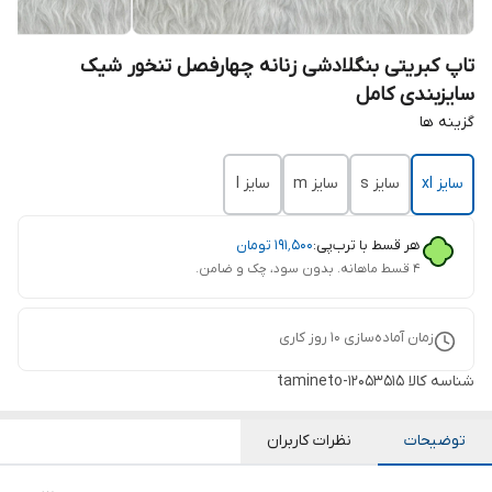
تاپ کبریتی بنگلادشی زنانه چهارفصل تنخور شیک
سایزبندی کامل
گزینه ها
سایز xl
سایز s
سایز m
سایز l
هر قسط با ترب‌پی:
۱۹۱٬۵۰۰
تومان
۴ قسط ماهانه. بدون سود، چک و ضامن.
زمان آماده‌سازی
10
روز کاری
شناسه کالا
tamineto-12053515
توضیحات
نظرات کاربران