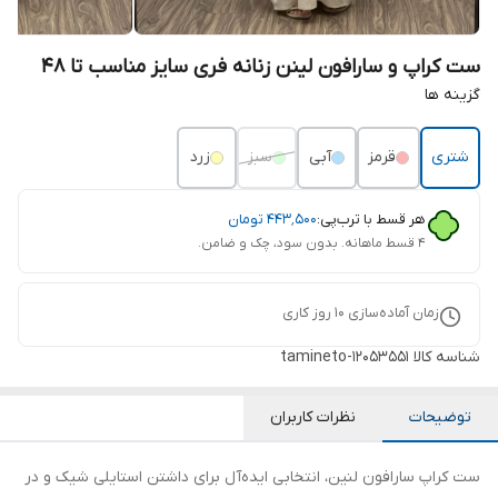
ست کراپ و سارافون لینن زنانه فری سایز مناسب تا 48
گزینه ها
شتری
قرمز
آبی
سبز
زرد
هر قسط با ترب‌پی:
۴۴۳٬۵۰۰
تومان
۴ قسط ماهانه. بدون سود، چک و ضامن.
زمان آماده‌سازی
10
روز کاری
شناسه کالا
tamineto-12053551
توضیحات
نظرات کاربران
ست کراپ سارافون لنین، انتخابی ایده‌آل برای داشتن استایلی شیک و در