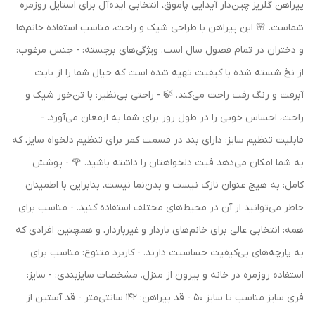
پیراهن گلریز چین‌دار آیدایی پاموق، انتخابی ایده‌آل برای استایل روزمره
شماست. 🌸 این پیراهن با طراحی شیک و راحت، مناسب استفاده خانم‌ها
و دختران در تمام فصول سال است. ویژگی‌های برجسته: - جنس مرغوب:
از نخ شسته شده با کیفیت تهیه شده است که خیال شما را از بابت
آبرفت و رنگ رفت راحت می‌کند. 🍃 - راحتی بی‌نظیر: با تن‌خور شیک و
راحت، احساس خوبی را در طول روز برای شما به ارمغان می‌آورد. -
قابلیت تنظیم سایز: دارای بند در قسمت کمر برای تنظیم دلخواه سایز، که
به شما امکان می‌دهد فیت دلخواهتان را داشته باشید. 🌹 - پوشش
کامل: به هیچ عنوان نازک نیست و بدن‌نما نیست، بنابراین با اطمینان
خاطر می‌توانید از آن در محیط‌های مختلف استفاده کنید. - مناسب برای
همه: انتخابی عالی برای خانم‌های باردار و غیرباردار، و همچنین افرادی که
به پارچه‌های بی‌کیفیت حساسیت دارند. - کاربرد متنوع: مناسب برای
استفاده روزمره در خانه و بیرون از منزل. مشخصات سایزبندی: - سایز:
فری سایز مناسب تا سایز 50 - قد پیراهن: 142 سانتی‌متر - قد آستین از