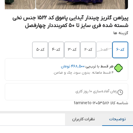
پیراهن گلریز چیندار آیدایی پاموق کد 1522 جنس نخی
شسته شده فری سایز تا 50 کمربنددار چهارفصل
گزینه ها
کد-6
کد-1
کد-2
کد-3
کد-4
کد-5
هر قسط با ترب‌پی:
۴۶۸٬۵۰۰
تومان
۴ قسط ماهانه. بدون سود، چک و ضامن.
زمان آماده‌سازی
10
روز کاری
شناسه کالا
tamineto-12053586
توضیحات
نظرات کاربران