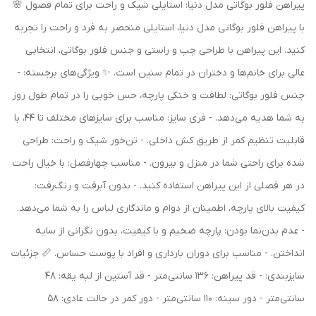
پیراهن فلور بوگاتی مدل دنیا: استایلی شیک و راحت برای تمام فصول 🌸
با پیراهن فلور بوگاتی مدل دنیا، استایلی منحصر به فرد و راحت را تجربه
کنید. این پیراهن با طراحی چپ و راستی و جنس فلور بوگاتی، انتخابی
عالی برای خانم‌ها و دختران در تمام سنین است. ✨ ویژگی‌های برجسته: -
جنس فلور بوگاتی: لطافت و خنکی پارچه، حس خوبی را در تمام طول روز
به شما هدیه می‌دهد. - فری سایز: مناسب برای سایزهای مختلف تا 44، با
قابلیت تنظیم کمر از طریق کش داخلی. - تن‌خور شیک و راحت: طراحی
شده برای راحتی شما در منزل و بیرون. - مناسب چهارفصل: با خیال راحت
در هر فصلی از این پیراهن استفاده کنید. - بدون آبرفت و رنگ‌رفت:
کیفیت بالای پارچه، اطمینان از دوام و ماندگاری لباس را به شما می‌دهد.
- عدم بدن‌نما بودن: پارچه ضخیم و با کیفیت، بدون نگرانی از سایه
انداختن. - مناسب برای دوران بارداری و افراد با پوست حساس. 📏 جزئیات
سایزبندی: - قد پیراهن: 136 سانتی‌متر - قد آستین از لبه یقه: 48
سانتی‌متر - دور سینه: 110 سانتی‌متر - دور کمر در حالت عادی: 58