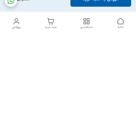
خانه
دسته‌بندی
سبد خرید
پروفایل
دسترسی سریع
تماس با ما
قوانین و مقررات
درباره ما
پشتیبانی سایت فروشگاه به مشتریان در طول خریدآنلاین از ثبت
شفارش تا تحویل کالا کمک می کند. این خدمات برای افزایش رضایت
مشتری، تقویت وفاداری و ایجاد تکرار خرید برای مشتریان است.