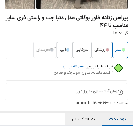
پیراهن زنانه فلور بوگاتی مدل دنیا چپ و راستی فری سایز
مناسب تا 44
گزینه ها
سبز
زرشکی
سرخابی
آبی
سرمه‌ای
هر قسط با ترب‌پی:
۵۱۴٬۰۰۰
تومان
۴ قسط ماهانه. بدون سود، چک و ضامن.
زمان آماده‌سازی
10
روز کاری
شناسه کالا
tamineto-12053665
توضیحات
نظرات کاربران