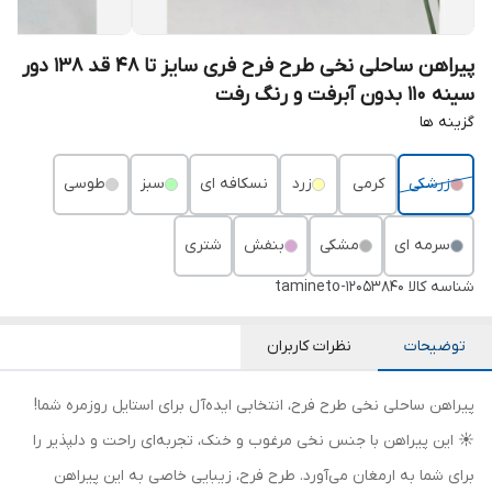
پیراهن ساحلی نخی طرح فرح فری سایز تا 48 قد 138 دور
سینه 110 بدون آبرفت و رنگ رفت
گزینه ها
زرشکی
کرمی
زرد
نسکافه ای
سبز
طوسی
سرمه ای
مشکی
بنفش
شتری
شناسه کالا
tamineto-12053840
توضیحات
نظرات کاربران
پیراهن ساحلی نخی طرح فرح، انتخابی ایده‌آل برای استایل روزمره شما!
☀️ این پیراهن با جنس نخی مرغوب و خنک، تجربه‌ای راحت و دلپذیر را
برای شما به ارمغان می‌آورد. طرح فرح، زیبایی خاصی به این پیراهن