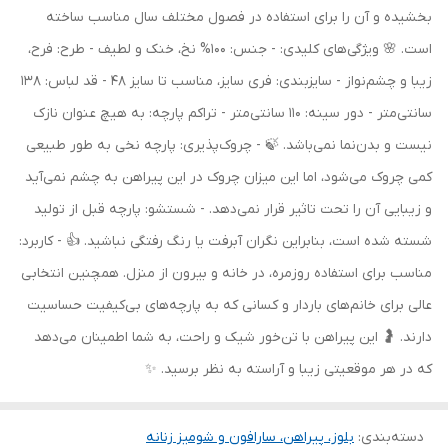
بخشیده و آن را برای استفاده در فصول مختلف سال مناسب ساخته
است. 🌸 ویژگی‌های کلیدی: - جنس: 100% نخ، خنک و لطیف - طرح: فرح،
زیبا و چشم‌نواز - سایزبندی: فری سایز، مناسب تا سایز 48 - قد لباس: 138
سانتی‌متر - دور سینه: 110 سانتی‌متر - تراکم پارچه: به هیچ عنوان نازک
نیست و بدن‌نما نمی‌باشد. 🍃 - چروک‌پذیری: پارچه نخی به طور طبیعی
کمی چروک می‌شود، اما این میزان چروک در این پیراهن به چشم نمی‌آید
و زیبایی آن را تحت تاثیر قرار نمی‌دهد. - شستشو: پارچه قبل از تولید
شسته شده است، بنابراین نگران آبرفت یا رنگ رفتگی نباشید. 👍 - کاربرد:
مناسب برای استفاده روزمره، در خانه و بیرون از منزل. همچنین انتخابی
عالی برای خانم‌های باردار و کسانی که به پارچه‌های بی‌کیفیت حساسیت
دارند. 🤰 این پیراهن با تن‌خور شیک و راحت، به شما اطمینان می‌دهد
که در هر موقعیتی زیبا و آراسته به نظر برسید. ✨
دسته‌بندی
:
بلوز، پیراهن، سارافون و شومیز زنانه