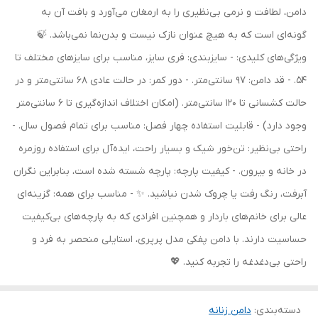
دامن، لطافت و نرمی بی‌نظیری را به ارمغان می‌آورد و بافت آن به
گونه‌ای است که به هیچ عنوان نازک نیست و بدن‌نما نمی‌باشد. 🍃
ویژگی‌های کلیدی: - سایزبندی: فری سایز، مناسب برای سایزهای مختلف تا
54. - قد دامن: 97 سانتی‌متر. - دور کمر: در حالت عادی 68 سانتی‌متر و در
حالت کشسانی تا 120 سانتی‌متر. (امکان اختلاف اندازه‌گیری تا 6 سانتی‌متر
وجود دارد) - قابلیت استفاده چهار فصل: مناسب برای تمام فصول سال. -
راحتی بی‌نظیر: تن‌خور شیک و بسیار راحت، ایده‌آل برای استفاده روزمره
در خانه و بیرون. - کیفیت پارچه: پارچه شسته شده است، بنابراین نگران
آبرفت، رنگ رفت یا چروک شدن نباشید. ✨ - مناسب برای همه: گزینه‌ای
عالی برای خانم‌های باردار و همچنین افرادی که به پارچه‌های بی‌کیفیت
حساسیت دارند. با دامن پفکی مدل پرپری، استایلی منحصر به فرد و
راحتی بی‌دغدغه را تجربه کنید. 💖
دسته‌بندی
:
دامن زنانه