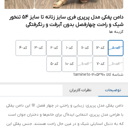
دامن پفکی مدل پرپری فری سایز زنانه تا سایز 54 تنخور
شیک و راحت چهارفصل بدون آبرفت و رنگرفتگی
گزینه ها
کد-8
کد-12
کد-11
کد-1
کد-2
کد-3
کد-4
کد-6
کد-7
کد-9
کد-10
کد-5
شناسه کالا
tamineto-12053910
توضیحات
نظرات کاربران
دامن پفکی مدل پرپری: زیبایی و راحتی در چهار فصل 🌸 این دامن پفکی
با طراحی مدل پرپری، انتخابی ایده‌آل برای خانم‌ها و دختران جوان است
که به دنبال استایلی شیک و در عین حال راحت هستند. جنس پفکی این