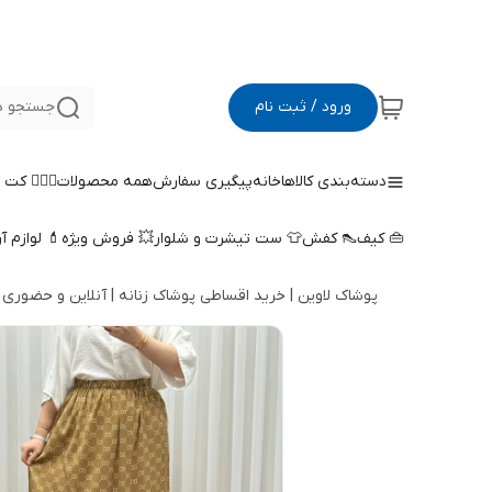
ورود / ثبت نام
جستجو د
دسته‌بندی کالاها
خانه
پیگیری سفارش
همه محصولات
🤵🏻‍♀️ کت
👜 کیف
👠 کفش
👕 ست تیشرت و شلوار
💥 فروش ویژه
💄 لوازم آ
پوشاک لاوین | خرید اقساطی پوشاک زنانه | آنلاین و حضوری