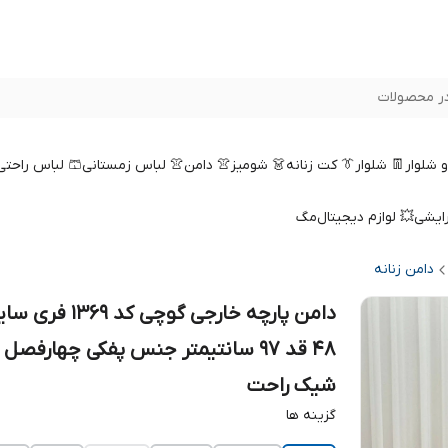
ر محصولات
 و شلوار
👖 شلوار
👔 کت زنانه
👗 شومیز
👚 دامن
👚 لباس زمستانی
🩳 لباس راحتی
رایشی
💥 لوازم دیجیتال
مگ
دامن زنانه
دامن پارچه خارجی گوچی کد 1369
48 قد 97 سانتیمتر جنس پفکی چهارفصل 
شیک راحت
گزینه ها