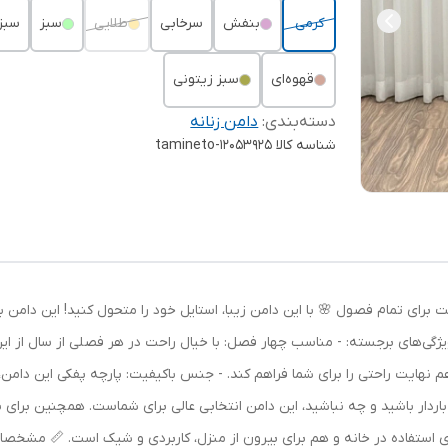
کرمی
بنفش
سرخابی
طلایی
سبز
سبزا
قهوه‌ای
سبز زیتونی
دسته‌بندی
:
دامن زنانه
شناسه کالا
tamineto-12053925
د 1369: استایلی شیک و راحت برای تمام فصول 🌸 با این دامن زیبا، استایل خود را متحول کنید! 
ویژگی‌های برجسته: - مناسب چهار فصل: با خیال راحت در هر فصلی از سال از ای
م نهایت راحتی را برای شما فراهم کند. - جنس باکیفیت: پارچه پفکی این دامن
اردار باشید و چه نباشید، این دامن انتخابی عالی برای شماست. همچنین برای ب