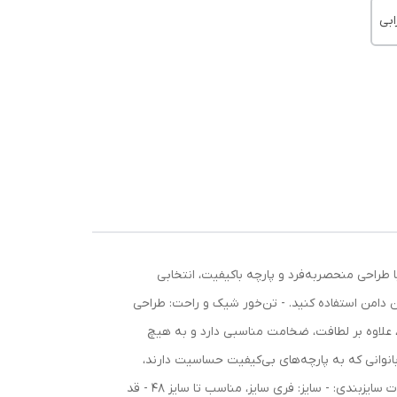
بی
این دامن با طراحی منحصربه‌فرد و پارچه باکیفیت، انتخابی
ن دامن استفاده کنید. - تن‌خور شیک و راحت: طراحی
، علاوه بر لطافت، ضخامت مناسبی دارد و به هیچ
انوانی که به پارچه‌های بی‌کیفیت حساسیت دارند،
گزینه‌ای ایده‌آل است. - کاربرد روزمره: این دامن هم برای استفاده در خانه و هم برای بیرون از منزل، کاربردی و شیک است. 📏 مشخصات سایزبندی: - سایز: فری سایز، مناسب تا سایز 48 - قد