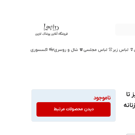
👙 لباس زیر
👚 لباس مجلسی
🧣 شال و روسری
👓 اکسسوری
 فری سایز تا
ناموجود
زنانه
دیدن محصولات مرتبط