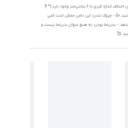
دامن: 97 سانتی‌متر - دور کمر (حالت عادی): 68 سانتی‌متر - دور کمر (حالت کشسانی): 120 سانتی‌متر *(لطفاً توجه داشته باشید که امکان اختلاف اندازه گیری تا 6 سانتی‌متر وجود دارد.)* ❓
نباشید. 👍 - چروک شدن: این دامن ممکن است کمی
دهد. - بدن‌نما بودن: به هیچ عنوان بدن‌نما نیست و
ید. 🥰