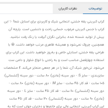
توضیحات
نظرات کاربران
کراپ کبریتی یقه خشتی، انتخابی شیک و کاربردی برای استایل شما! ✨ این
کراپ با جنس کبریتی مرغوب، حسابی راحت و دلنشین است. پارچه آن
پیش از تولید شسته شده، بنابراین نگران آبرفت یا رنگ رفت نباشید.
همچنین، چروک نمی‌شود و همیشه ظاهری مرتب خواهد داشت. 🤩 با
طراحی یقه خشتی، استایلی خاص و به‌روز خواهید داشت. این کراپ برای
استفاده چهارفصل مناسب است و به راحتی با انواع شلوار و دامن ست
می‌شود. تن‌خور شیک آن، شما را در هر جمعی متمایز می‌کند. 💃 مشخصات
سایزبندی: - سایز S: - دور سینه (عادی): 80 سانت - دور سینه (کشسانی):
105 سانت - قد کار: 45 سانت - سایز M: - دور سینه (عادی): 80 سانت -
دور سینه (کشسانی): 110 سانت - قد کار: 45 سانت - سایز L: - دور سینه
(عادی): 90 سانت - دور سینه (کشسانی): 120 سانت - قد کار: 45 سانت
این کراپ کبریتی، انتخابی عالی برای خانم‌ها و دختران جوان است که به