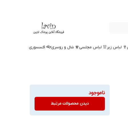
👙 لباس زیر
👚 لباس مجلسی
🧣 شال و روسری
👓 اکسسوری
ناموجود
دیدن محصولات مرتبط