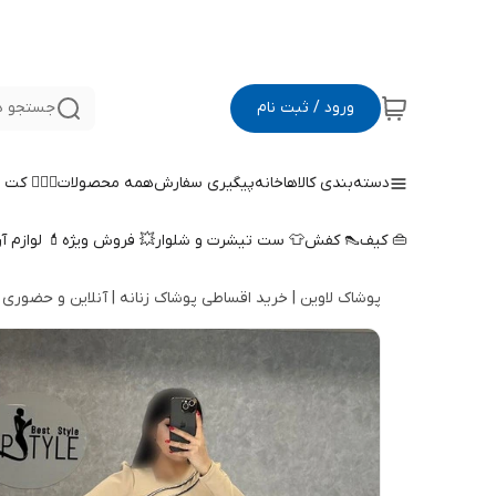
ورود / ثبت نام
جستجو د
دسته‌بندی کالاها
خانه
پیگیری سفارش
همه محصولات
🤵🏻‍♀️ کت
👜 کیف
👠 کفش
👕 ست تیشرت و شلوار
💥 فروش ویژه
💄 لوازم آ
پوشاک لاوین | خرید اقساطی پوشاک زنانه | آنلاین و حضوری