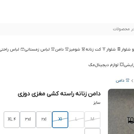
ر محصولات
 و شلوار
👖 شلوار
👔 کت زنانه
👗 شومیز
👚 دامن
👚 لباس زمستانی
🩳 لباس راحتی
رایشی
💥 لوازم دیجیتال
مگ
👚 دامن
دامن زنانه راسته کشی مغزی دوزی
سایز
4 XL
3xl
2xl
Xl
L
M