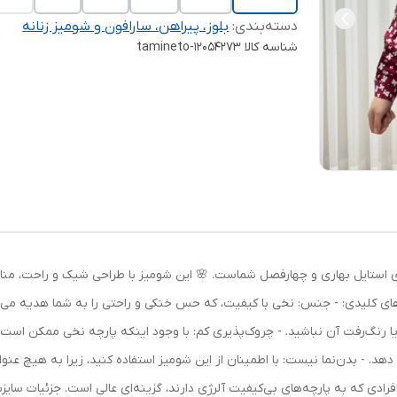
دسته‌بندی
:
بلوز، پیراهن، سارافون و شومیز زنانه
شناسه کالا
tamineto-12054273
 کد 1365، انتخابی ایده‌آل برای استایل بهاری و چهارفصل شماست. 🌸 این شومیز با طراحی شیک 
ی‌های کلیدی: - جنس: نخی با کیفیت، که حس خنکی و راحتی را به شما هدیه می‌د
ا رنگ‌رفت آن نباشید. - چروک‌پذیری کم: با وجود اینکه پارچه نخی ممکن اس
دهد. - بدن‌نما نیست: با اطمینان از این شومیز استفاده کنید، زیرا به هیچ عنو