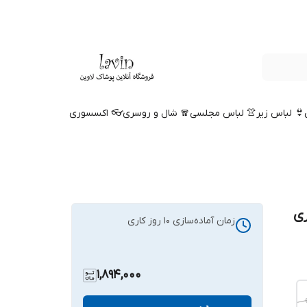
👙 لباس زیر
👚 لباس مجلسی
🧣 شال و روسری
👓 اکسسوری
دل بهاری
زمان آماده‌سازی
10
روز کاری
1,894,000