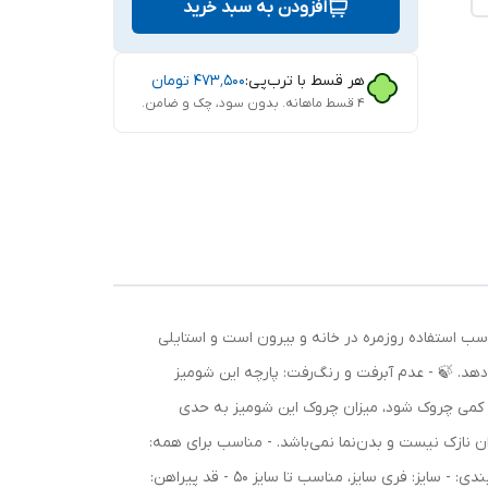
افزودن به سبد خرید
هر قسط با ترب‌پی:
۴۷۳٬۵۰۰
تومان
۴ قسط ماهانه. بدون سود، چک و ضامن.
و راحت، مناسب استفاده روزمره در خانه و بیرون است و استایلی
هد. 🍃 - عدم آبرفت و رنگ‌رفت: پارچه این شومیز
ت کمی چروک شود، میزان چروک این شومیز به حدی
ان نازک نیست و بدن‌نما نمی‌باشد. - مناسب برای همه:
این شومیز برای خانم‌های باردار و غیرباردار، و همچنین افرادی که به پارچه‌های بی‌کیفیت آلرژی دارند، گزینه‌ای عالی است. جزئیات سایزبندی: - سایز: فری سایز، مناسب تا سایز 50 - قد پیراهن: