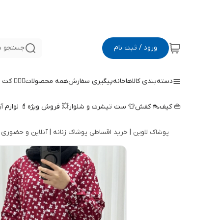
ورود / ثبت نام
جستجو د
دسته‌بندی کالاها
خانه
پیگیری سفارش
همه محصولات
🤵🏻‍♀️ کت
👜 کیف
👠 کفش
👕 ست تیشرت و شلوار
💥 فروش ویژه
💄 لوازم آ
پوشاک لاوین | خرید اقساطی پوشاک زنانه | آنلاین و حضوری