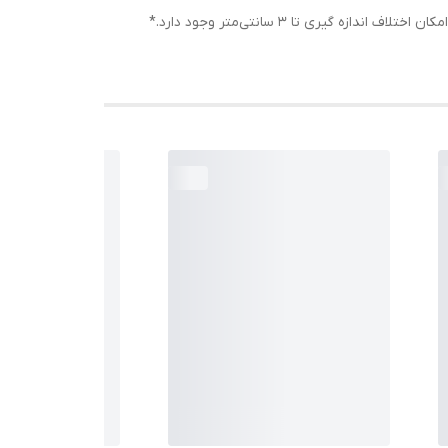
75 سانتی‌متر - قد آستین از لبه یقه: 60 سانتی‌متر - دور سینه: 120 سانتی‌متر - دور کمر: 120 سانتی‌متر - دور بازو: 40 سانتی‌متر *توجه: امکان اختلاف اندازه گیری تا 3 سانتی‌متر وجود دارد.*