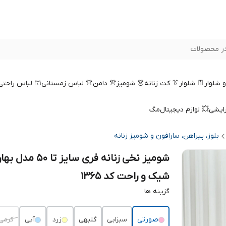
ر محصولات
 و شلوار
👖 شلوار
👔 کت زنانه
👗 شومیز
👚 دامن
👚 لباس زمستانی
🩳 لباس راحتی
رایشی
💥 لوازم دیجیتال
مگ
بلوز، پیراهن، سارافون و شومیز زنانه
شومیز نخی زنانه فری سایز تا 50 م
شیک و راحت کد 1365
گزینه ها
صورتی
سبزابی
گلبهی
زرد
آبی
کرمی