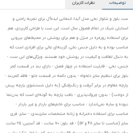
توضیحات
نظرات کاربران
ست بلوز و شلوار نخی مدل آیدا، انتخابی ایده‌آل برای تجربه راحتی و
استایلی شیک در تمام فصول سال است. این ست با طراحی کاربردی، هم
برای استفاده روزمره در منزل و هم برای پوشش در محیط‌های بیرونی
مناسب بوده و به دلیل جنس نخی، گزینه‌ای عالی برای افرادی است که
به دنبال لطافت و کیفیت در پوشش خود هستند. ویژگی‌های این ست: -
جنس: نخی - قابلیت استفاده در چهار فصل - دارای بند در قسمت کمر
بلوز برای تنظیم سایز دلخواه - بدون دکمه در قسمت جلو - فاقد کمربند -
پارچه مقاوم در برابر آبرفت و رنگ‌رفتگی (به دلیل شستشوی پارچه پیش
از دوخت) - بدون چروک‌پذیری - بافت پارچه به گونه‌ای است که بدن‌نما
نبوده و سایه نمی‌اندازد - مناسب برای خانم‌های باردار و غیر باردار -
مناسب برای استفاده دخترانه و زنانه مشخصات سایزبندی: - سایز: فری
سایز (مناسب تا سایز 48 و 52) - قد بلوز: 70 سانت - قد آستین: 25 سانت
- قد شلوار: 95 سانت - دور سینه: 116 سانت - دور کمر شلوار با کشسانی: