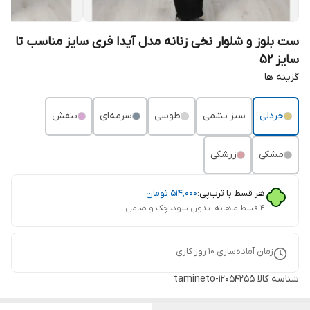
ست بلوز و شلوار نخی زنانه مدل آیدا فری سایز مناسب تا
سایز 52
گزینه ها
خردلی
سبز یشمی
طوسی
سرمه‌ای
بنفش
مشکی
زرشکی
هر قسط با ترب‌پی:
۵۱۴٬۰۰۰
تومان
۴ قسط ماهانه. بدون سود، چک و ضامن.
زمان آماده‌سازی
10
روز کاری
شناسه کالا
tamineto-12054255