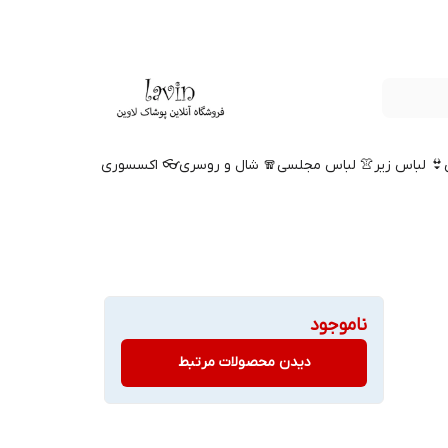
👙 لباس زیر
👚 لباس مجلسی
🧣 شال و روسری
👓 اکسسوری
ناموجود
دیدن محصولات مرتبط