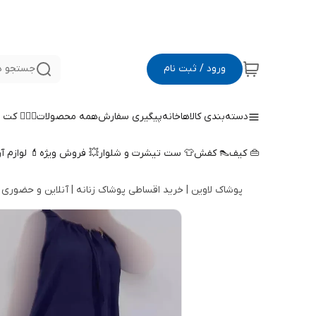
ورود / ثبت نام
جستجو د
دسته‌بندی کالاها
خانه
پیگیری سفارش
همه محصولات
🤵🏻‍♀️ کت
👜 کیف
👠 کفش
👕 ست تیشرت و شلوار
💥 فروش ویژه
💄 لوازم آ
پوشاک لاوین | خرید اقساطی پوشاک زنانه | آنلاین و حضوری