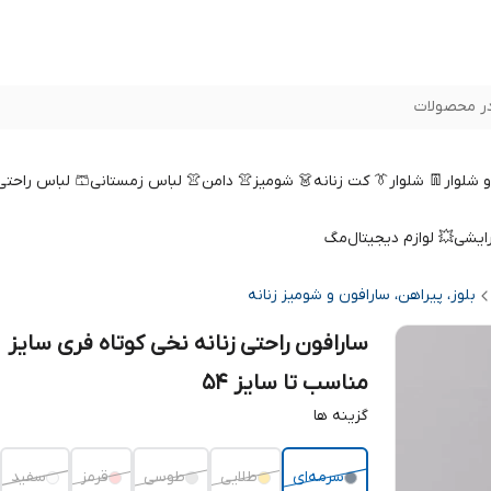
ر محصولات
 و شلوار
👖 شلوار
👔 کت زنانه
👗 شومیز
👚 دامن
👚 لباس زمستانی
🩳 لباس راحتی
رایشی
💥 لوازم دیجیتال
مگ
بلوز، پیراهن، سارافون و شومیز زنانه
سارافون راحتی زنانه نخی کوتاه فری سایز
مناسب تا سایز 54
گزینه ها
سرمه‌ای
طلایی
طوسی
قرمز
سفید