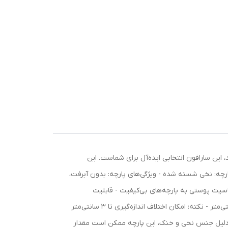
 این سارافون انتخابی ایده‌آل برای شماست. این
رچه: نخی شسته شده - ویژگی‌های پارچه: بدون آبرفت،
حساسیت پوستی به پارچه‌های بی‌کیفیت - قابلیت
استفاده در چهار فصل سال مشخصات سایزبندی: - سایز: فری سایز (مناسب تا سایز 54) - قد پیراهن: 85 سانتی‌متر - دور سینه: 124 سانتی‌متر - نکته: امکان اختلاف اندازه‌گیری تا 3 سانتی‌متر
ه دلیل جنس نخی و خنک، این پارچه ممکن است مقدار