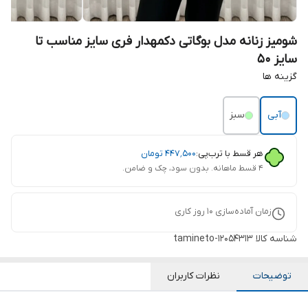
شومیز زنانه مدل بوگاتی دکمهدار فری سایز مناسب تا
سایز 50
گزینه ها
آبی
سبز
هر قسط با ترب‌پی:
۴۴۷٬۵۰۰
تومان
۴ قسط ماهانه. بدون سود، چک و ضامن.
زمان آماده‌سازی
10
روز کاری
شناسه کالا
tamineto-12054313
توضیحات
نظرات کاربران