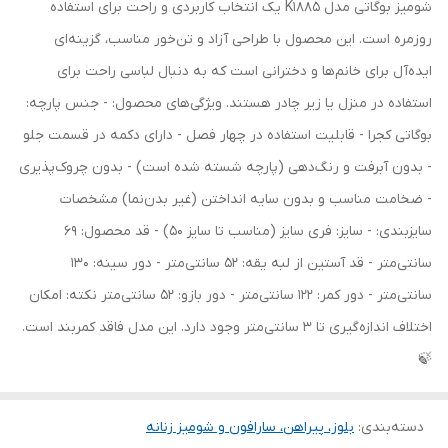
شومیز بوگاتی مدل K1885 یک انتخاب کاربردی و راحت برای استفاده
روزمره است. این محصول با طراحی آزاد و تن‌خور مناسب، گزینه‌ای
ایده‌آل برای خانم‌ها و دخترانی است که به دنبال لباسی راحت برای
استفاده در منزل یا زیر چادر هستند. ویژگی‌های محصول: - جنس پارچه:
بوگاتی کجرا - قابلیت استفاده در چهار فصل - دارای دکمه در قسمت جلو
- بدون آبرفت و رنگ‌دهی (پارچه شسته شده است) - بدون چروک‌پذیری
- ضخامت مناسب و بدون سایه انداختن (غیر بدن‌نما) مشخصات
سایزبندی: - سایز: فری سایز (مناسب تا سایز 50) - قد محصول: 69
سانتی‌متر - قد آستین از لبه یقه: 52 سانتی‌متر - دور سینه: 130
سانتی‌متر - دور کمر: 122 سانتی‌متر - دور بازو: 52 سانتی‌متر نکته: امکان
اختلاف اندازه‌گیری تا 3 سانتی‌متر وجود دارد. این مدل فاقد کمربند است.
🍃
دسته‌بندی
:
بلوز، پیراهن، سارافون و شومیز زنانه