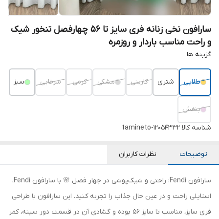
سارافون نخی زنانه فری سایز تا 56 چهارفصل تنخور شیک
و راحت مناسب باردار و روزمره
گزینه ها
طلایی
شتری
کاربنی
مشکی
کرمی
سرخابی
سبز
بنفش
شناسه کالا
tamineto-12054332
توضیحات
نظرات کاربران
سارافون Fendi: راحتی و شیک‌پوشی در چهار فصل 🌸 با سارافون Fendi،
استایلی راحت و در عین حال جذاب را تجربه کنید. این سارافون با طراحی
فری سایز، مناسب تا سایز 56 بوده و گشادی آن در قسمت دور سینه، کمر