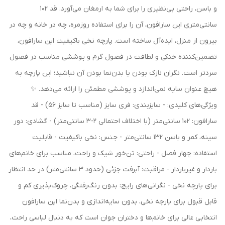
و باسن، راحتی بی‌نظیری را برای شما به ارمغان می‌آورد. قد 102
سانتی‌متری این سارافون، آن را برای استفاده روزمره، چه در خانه و چه در
بیرون از منزل، ایده‌آل ساخته است. پارچه نخی باکیفیت این سارافون،
تضمین‌کننده خنکی و لطافت در فصول گرم و پوششی مناسب در فصول
سردتر است. نگران نازک بودن یا بدن‌نما بودن آن نباشید؛ این پارچه به
هیچ عنوان سایه نمی‌اندازد و پوششی مطمئن را ارائه می‌دهد. ✨
ویژگی‌های کلیدی: - سایزبندی: فری سایز (مناسب تا سایز 56) - قد
سارافون: 102 سانتی‌متر (با اختلاف احتمالی 2-3 سانتی‌متر) - گشادی: دور
سینه، کمر و باسن 132 سانتی‌متر - جنس: نخی باکیفیت - قابلیت
استفاده: چهار فصل - راحتی: تن‌خور شیک و راحت، مناسب برای خانم‌های
باردار و غیرباردار - مراقبت: آبرفت جزئی (حدود 3 سانتی‌متر) در حد انتظار
برای پارچه نخی - نگرانی‌های رایج: بدون رنگ‌رفتگی، چروک‌پذیری کم و
قابل قبول برای پارچه نخی، بدون سایه‌اندازی و بدن‌نما این سارافون
انتخابی عالی برای خانم‌ها و دختران جوان است که به دنبال لباسی راحت،