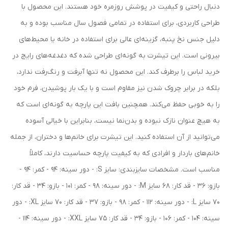
دنبال راحتی و کیفیت در پوشش روزمره خود هستند. این محصول با
طراحی کاربردی، برای استفاده در تمامی فصول سال مناسب بوده و به
دلیل جنس نخ پنبه، گزینه‌ای عالی برای استفاده در خانه یا محیط‌های
بیرونی است. این تیشرت به گونه‌ای طراحی شده که دغدغه‌های رایج در
خرید لباس را برطرف کند. این محصول نه تنها آبرفت و رنگ‌رفت ندارد،
بلکه در برابر چروک شدن نیز مقاوم است و با یک بار پوشیدن، فرم خود
را به خوبی حفظ می‌کند. همچنین بافت این پارچه به گونه‌ای است که
به هیچ عنوان نازک نبوده و بدن‌نما نیست، بنابراین با خیالی آسوده
می‌توانید از آن استفاده کنید. این تیشرت برای خانم‌ها و دختران، از جمله
خانم‌های باردار و افرادی که به کیفیت پارچه حساسیت دارند، کاملاً
مناسب است. مشخصات سایزبندی: سایز S: - دور سینه: 94 - کمر: 94 -
بازو: 36 - قد کار: 68 سایز M: - دور سینه: 98 - کمر: 101 - بازو: 34 - قد کار:
70 سایز L: - دور سینه: 112 - کمر: 98 - بازو: 37 - قد کار: 70 سایز XL: - دور
سینه: 104 - کمر: 106 - بازو: 34 - قد کار: 75 سایز XXL: - دور سینه: 114 -