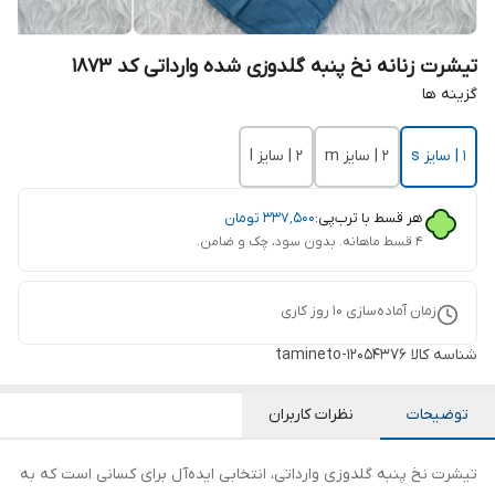
تیشرت زنانه نخ پنبه گلدوزی شده وارداتی کد 1873
گزینه ها
1 | سایز s
2 | سایز m
2 | سایز l
هر قسط با ترب‌پی:
۳۳۷٬۵۰۰
تومان
۴ قسط ماهانه. بدون سود، چک و ضامن.
زمان آماده‌سازی
10
روز کاری
شناسه کالا
tamineto-12054376
توضیحات
نظرات کاربران
تیشرت نخ پنبه گلدوزی وارداتی، انتخابی ایده‌آل برای کسانی است که به