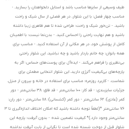
طیف وسیعی از سایزها مناسب باشد و استایل دلخواهتان را بسازید. -
مناسب چهار فصل: با این شلوار، در هر فصلی از سال شیک و راحت
باشید. - تن‌خور شیک و راحت: طراحی شده تا هم ظاهری زیبا داشته
باشید و هم نهایت راحتی را احساس کنید. - بدن‌نما نیست: با اطمینان
کامل از پوشش خود، در هر مکانی از آن استفاده کنید. - مناسب برای
همه بانوان: چه خانم باردار باشید و چه نباشید، این شلوار راحتی
بی‌نظیری را فراهم می‌کند. - ایده‌آل برای پوست‌های حساس: اگر به
پارچه‌های بی‌کیفیت آلرژی دارید، این شلوار انتخابی مطمئن برای
شماست. - کاربرد روزمره: مناسب برای استفاده در خانه و بیرون از منزل.
جزئیات سایزبندی: - قد کار: 100 سانتی‌متر - قد فاق: 38 سانتی‌متر - دور
کمر (عادی): 62 سانتی‌متر - دور کمر (کشسانی): 118 سانتی‌متر - دور ران:
76 سانتی‌متر *(لطفاً توجه داشته باشید که امکان اختلاف اندازه‌گیری تا 3
سانتی‌متر وجود دارد.)* کیفیت تضمین شده: - بدون آبرفت: پارچه این
شلوار قبل از دوخت شسته شده است تا نگرانی از بابت آبرفت نداشته