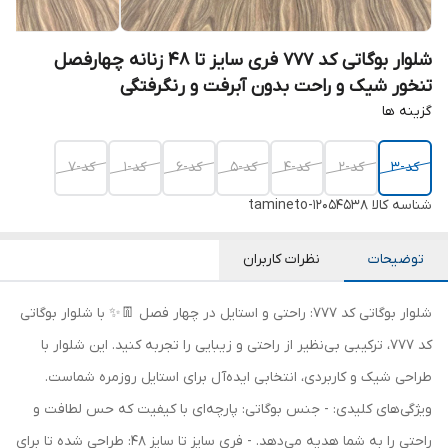
شلوار بوگاتی کد 777 فری سایز تا 48 زنانه چهارفصل
تنخور شیک و راحت بدون آبرفت و رنگرفتگی
گزینه ها
کد-3
کد-2
کد-4
کد-5
کد-6
کد-1
کد-7
شناسه کالا
tamineto-12054538
توضیحات
نظرات کاربران
شلوار بوگاتی کد 777: راحتی و استایل در چهار فصل 👖✨ با شلوار بوگاتی
کد 777، ترکیبی بی‌نظیر از راحتی و زیبایی را تجربه کنید. این شلوار با
طراحی شیک و کاربردی، انتخابی ایده‌آل برای استایل روزمره شماست.
ویژگی‌های کلیدی: - جنس بوگاتی: پارچه‌ای با کیفیت که حس لطافت و
راحتی را به شما هدیه می‌دهد. - فری سایز تا سایز 48: طراحی شده تا برای