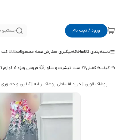
ورود / ثبت نام
جستجو د
دسته‌بندی کالاها
خانه
پیگیری سفارش
همه محصولات
🤵🏻‍♀️ کت
👜 کیف
👠 کفش
👕 ست تیشرت و شلوار
💥 فروش ویژه
💄 لوازم آ
پوشاک لاوین | خرید اقساطی پوشاک زنانه | آنلاین و حضوری