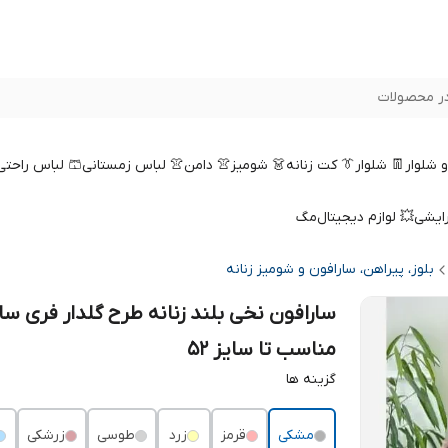
ر محصولات
 و شلوار
👖 شلوار
👔 کت زنانه
👗 شومیز
👚 دامن
👚 لباس زمستانی
🩳 لباس راحتی
رایشی
💥 لوازم دیجیتال
مگ
بلوز، پیراهن، سارافون و شومیز زنانه
سارافون نخی بلند زنانه طرح گلدار فری سا
مناسب تا سایز 52
گزینه ها
مشکی
قرمز
زرد
طوسی
زرشکی