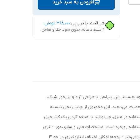
افزودن به سبد خرید
هر قسط با ترب‌پی:
۳۹۸٬۰۰۰
تومان
۴ قسط ماهانه. بدون سود، چک و ضامن.
ود هستند. این پیراهن با طراحی آزاد و تن‌خور شیک،
چه اهمیت می‌دهند. این محصول از جنس نخی شسته
تفاده در منزل، می‌توانید با اضافه کردن یک کت جین
و استفاده روزمره است. مشخصات فنی و سایزبندی: - فری
سایز: مناسب تا سایز 52 - قد پیراهن: حدود 135 سانتی‌متر (با احتمال 2 سانتی‌متر اختلاف) - دور سینه: 135 سانتی‌متر - دور باسن: 140 سانتی‌متر - توجه: امکان اختلاف اندازه‌گیری در حد 3