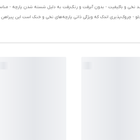
متر وجود دارد. ویژگی‌های کلیدی: - جنس 100 درصد نخی و باکیفیت - بدون آبرفت و رنگ‌رفت به دلیل شسته ش
- چروک‌پذیری اندک که ویژگی ذاتی پارچه‌های نخی و خنک است این پیراهن با ت