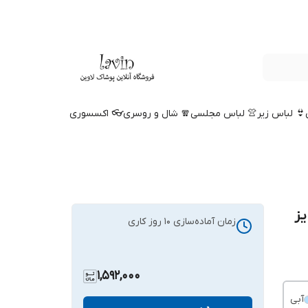
👙 لباس زیر
👚 لباس مجلسی
🧣 شال و روسری
👓 اکسسوری
یز
زمان آماده‌سازی
10
روز کاری
1,592,000
آبی