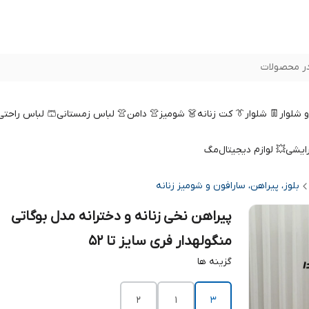
ر محصولات
 و شلوار
👖 شلوار
👔 کت زنانه
👗 شومیز
👚 دامن
👚 لباس زمستانی
🩳 لباس راحتی
رایشی
💥 لوازم دیجیتال
مگ
بلوز، پیراهن، سارافون و شومیز زنانه
پیراهن نخی زنانه و دخترانه مدل بوگاتی
منگولهدار فری سایز تا 52
گزینه ها
2
1
3