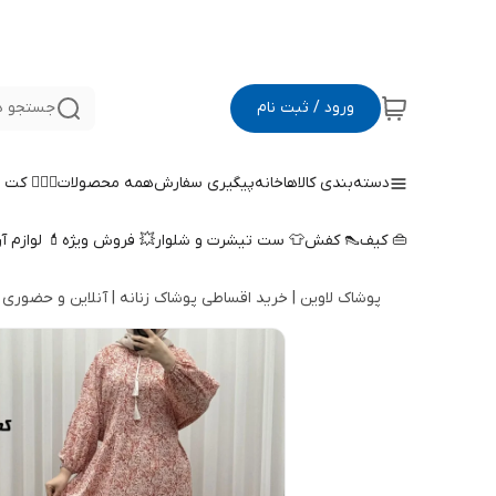
ورود / ثبت نام
جستجو د
دسته‌بندی کالاها
خانه
پیگیری سفارش
همه محصولات
🤵🏻‍♀️ کت
👜 کیف
👠 کفش
👕 ست تیشرت و شلوار
💥 فروش ویژه
💄 لوازم آ
پوشاک لاوین | خرید اقساطی پوشاک زنانه | آنلاین و حضوری