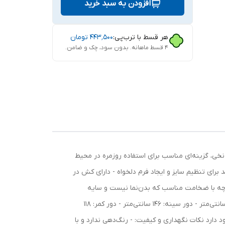
افزودن به سبد خرید
هر قسط با ترب‌پی:
۴۴۳٬۵۰۰
تومان
۴ قسط ماهانه. بدون سود، چک و ضامن.
نخی، گزینه‌ای مناسب برای استفاده روزمره در محیط
رای تنظیم سایز و ایجاد فرم دلخواه - دارای کش در
ارچه با ضخامت مناسب که بدن‌نما نیست و سایه
نمی‌اندازد مشخصات سایزبندی: - سایز: فری سایز (مناسب تا سایز 52) - قد پیراهن: 128 سانتی‌متر - قد آستین از لبه یقه (کیمونو): 60 سانتی‌متر - دور سینه: 146 سانتی‌متر - دور کمر: 118
ور بازو: 82 سانتی‌متر - چین پایین: 150 سانتی‌متر - امکان اختلاف اندازه‌گیری تا 3 سانتی‌متر وجود دارد نکات نگهداری و کیفیت: - رنگ‌دهی ندارد و با