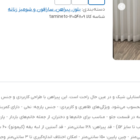
دسته‌بندی
:
بلوز، پیراهن، سارافون و شومیز زنانه
شناسه کالا
tamineto-12054809
تن استایلی شیک و در عین حال راحت است. این پیراهن با طراحی کاربردی و جنس 
ب می‌شود. ویژگی‌های ظاهری و کاربردی: - جنس پارچه: نخی - دارای کمربند ب
ر قسمت جلو - مناسب برای خانم‌ها و دختران، از جمله خانم‌های باردار - پ
سانتی‌متر - دور باسن: 150 سانتی‌متر - د