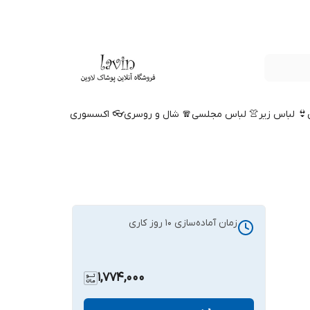
👙 لباس زیر
👚 لباس مجلسی
🧣 شال و روسری
👓 اکسسوری
زمان آماده‌سازی
10
روز کاری
1,774,000