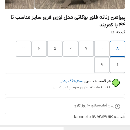
پیراهن زنانه فلور بوگاتی مدل لوزی فری سایز مناسب تا
44 با کمربند
گزینه ها
2
4
5
6
7
3
8
9
1
هر قسط با ترب‌پی:
۴۶۸٬۵۰۰
تومان
۴ قسط ماهانه. بدون سود، چک و ضامن.
زمان آماده‌سازی
10
روز کاری
شناسه کالا
tamineto-12054831