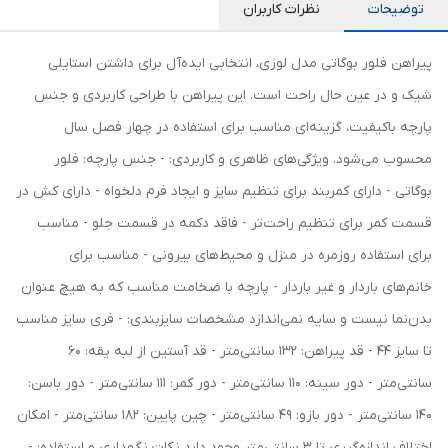
توضیحات
نظرات کاربران
پیراهن فلور بوگاتی مدل لوزی، انتخابی ایده‌آل برای داشتن استایلی
شیک و در عین حال راحت است. این پیراهن با طراحی کاربردی و جنس
پارچه باکیفیت، گزینه‌ای مناسب برای استفاده در چهار فصل سال
محسوب می‌شود. ویژگی‌های ظاهری و کاربردی: - جنس پارچه: فلور
بوگاتی - دارای کمربند برای تنظیم سایز و ایجاد فرم دلخواه - دارای کش در
قسمت کمر برای تنظیم راحت‌تر - فاقد دکمه در قسمت جلو - مناسب
برای استفاده روزمره در منزل و محیط‌های بیرونی - مناسب برای
خانم‌های باردار و غیر باردار - پارچه با ضخامت مناسب که به هیچ عنوان
بدن‌نما نیست و سایه نمی‌اندازد مشخصات سایزبندی: - فری سایز مناسب
تا سایز 44 - قد پیراهن: 132 سانتی‌متر - قد آستین از لبه یقه: 60
سانتی‌متر - دور سینه: 110 سانتی‌متر - دور کمر: 111 سانتی‌متر - دور باسن:
140 سانتی‌متر - دور بازو: 49 سانتی‌متر - چین پایین: 182 سانتی‌متر - امکان
اختلاف اندازه‌گیری تا 3 سانتی‌متر وجود دارد نکات نگهداری و استفاده: -