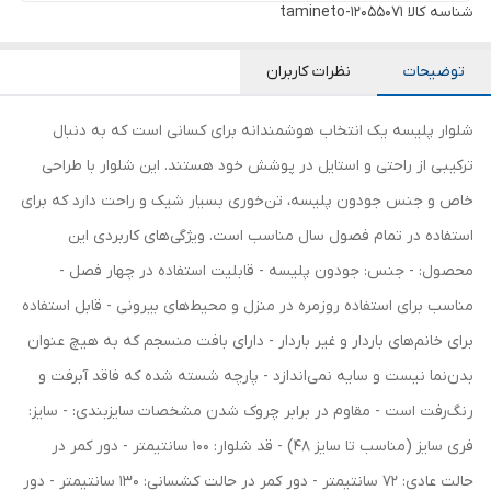
شناسه کالا
tamineto-12055071
توضیحات
نظرات کاربران
شلوار پلیسه یک انتخاب هوشمندانه برای کسانی است که به دنبال
ترکیبی از راحتی و استایل در پوشش خود هستند. این شلوار با طراحی
خاص و جنس جودون پلیسه، تن‌خوری بسیار شیک و راحت دارد که برای
استفاده در تمام فصول سال مناسب است. ویژگی‌های کاربردی این
محصول: - جنس: جودون پلیسه - قابلیت استفاده در چهار فصل -
مناسب برای استفاده روزمره در منزل و محیط‌های بیرونی - قابل استفاده
برای خانم‌های باردار و غیر باردار - دارای بافت منسجم که به هیچ عنوان
بدن‌نما نیست و سایه نمی‌اندازد - پارچه شسته شده که فاقد آبرفت و
رنگ‌رفت است - مقاوم در برابر چروک شدن مشخصات سایزبندی: - سایز:
فری سایز (مناسب تا سایز 48) - قد شلوار: 100 سانتیمتر - دور کمر در
حالت عادی: 72 سانتیمتر - دور کمر در حالت کشسانی: 130 سانتیمتر - دور