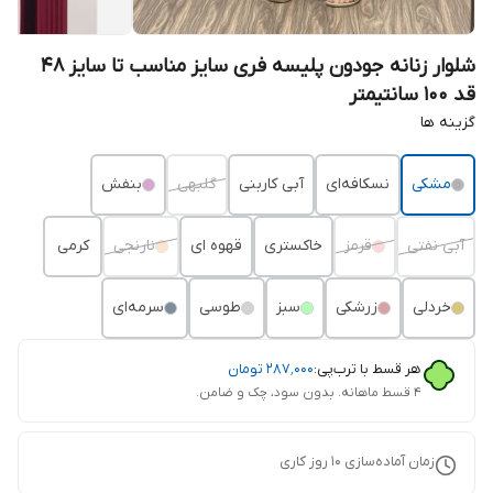
شلوار زنانه جودون پلیسه فری سایز مناسب تا سایز 48
قد 100 سانتیمتر
گزینه ها
مشکی
نسکافه‌ای
آبی کاربنی
گلبهی
بنفش
آبی نفتی
قرمز
خاکستری
قهوه ای
نارنجی
کرمی
خردلی
زرشکی
سبز
طوسی
سرمه‌ای
هر قسط با ترب‌پی:
۲۸۷٬۰۰۰
تومان
۴ قسط ماهانه. بدون سود، چک و ضامن.
زمان آماده‌سازی
10
روز کاری