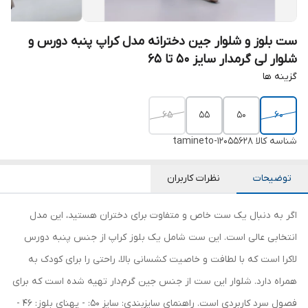
ست بلوز و شلوار جین دخترانه مدل کراپ پنبه دورس و
شلوار لی گرمدار سایز 50 تا 65
گزینه ها
۶۵
۵۵
۵۰
۶۰
شناسه کالا
tamineto-12055628
توضیحات
نظرات کاربران
اگر به دنبال یک ست خاص و متفاوت برای دختران هستید، این مدل
انتخابی عالی است. این ست شامل یک بلوز کراپ از جنس پنبه دورس
لاکرا است که با لطافت و خاصیت کشسانی بالا، راحتی را برای کودک به
همراه دارد. شلوار این ست از جنس جین گرم‌دار تهیه شده است که برای
فصول سرد کاربردی است. راهنمای سایزبندی: سایز 50: - پهنای بلوز: 46 -