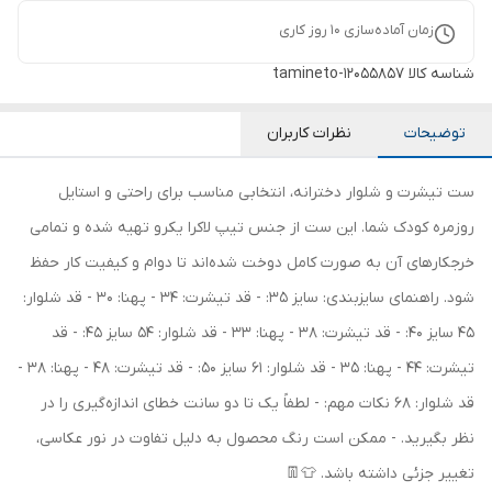
زمان آماده‌سازی
10
روز کاری
شناسه کالا
tamineto-12055857
توضیحات
نظرات کاربران
ست تیشرت و شلوار دخترانه، انتخابی مناسب برای راحتی و استایل
روزمره کودک شما. این ست از جنس تیپ لاکرا یکرو تهیه شده و تمامی
خرجکارهای آن به صورت کامل دوخت شده‌اند تا دوام و کیفیت کار حفظ
شود. راهنمای سایزبندی: سایز 35: - قد تیشرت: 34 - پهنا: 30 - قد شلوار:
45 سایز 40: - قد تیشرت: 38 - پهنا: 33 - قد شلوار: 54 سایز 45: - قد
تیشرت: 44 - پهنا: 35 - قد شلوار: 61 سایز 50: - قد تیشرت: 48 - پهنا: 38 -
قد شلوار: 68 نکات مهم: - لطفاً یک تا دو سانت خطای اندازه‌گیری را در
نظر بگیرید. - ممکن است رنگ محصول به دلیل تفاوت در نور عکاسی،
تغییر جزئی داشته باشد. 👕👖