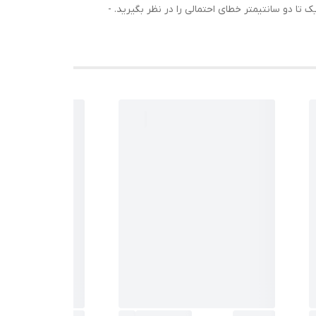
ندی: 45، 50، 55، 60، 65 نکات مهم: - لطفا در اندازه‌گیری، یک تا دو سانتیمتر خطای احتمالی را در نظر بگیرید. -