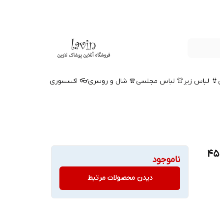
👙 لباس زیر
👚 لباس مجلسی
🧣 شال و روسری
👓 اکسسوری
ست تیشرت و شلوار دخترانه پنبهای سایز 45
ناموجود
دیدن محصولات مرتبط