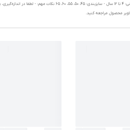
تیشرت: پنبه یکرو - جنس شلوار: دو نخ پنبه - رنج سنی: 4 تا 12 سال - سایزب
اویر محصول مراجعه کنید.