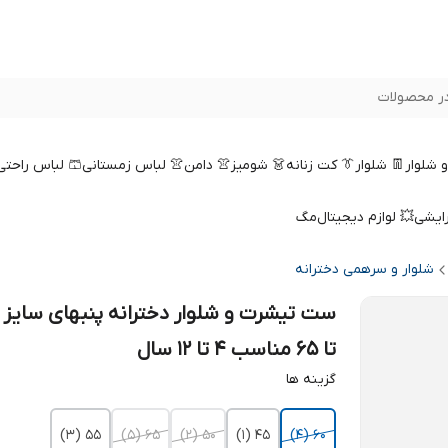
ر محصولات
 و شلوار
👖 شلوار
👔 کت زنانه
👗 شومیز
👚 دامن
👚 لباس زمستانی
🩳 لباس راحتی
رایشی
💥 لوازم دیجیتال
مگ
شلوار و سرهمی دخترانه
تا 65 مناسب 4 تا 12 سال
گزینه ها
55 (۳)
65 (۵)
50 (۲)
45 (۱)
60 (۴)