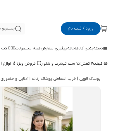
ورود / ثبت نام
جستجو د
دسته‌بندی کالاها
خانه
پیگیری سفارش
همه محصولات
🤵🏻‍♀️ کت
👜 کیف
👠 کفش
👕 ست تیشرت و شلوار
💥 فروش ویژه
💄 لوازم آ
پوشاک لاوین | خرید اقساطی پوشاک زنانه | آنلاین و حضوری