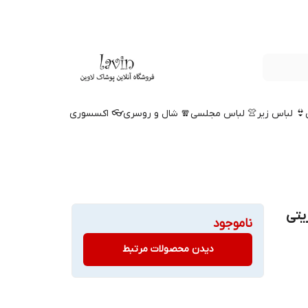
👙 لباس زیر
👚 لباس مجلسی
🧣 شال و روسری
👓 اکسسوری
یتی
ناموجود
دیدن محصولات مرتبط