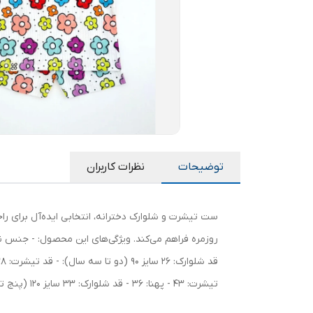
توضیحات
نظرات کاربران
تیشرت: 43 - پهنا: 36 - قد شلوارک: 33 سایز 120 (پنج تا شش سال): - قد تیشرت: 47 - پهنا: 39 - قد شلوارک: 35 سایز 130 (شش تا هشت سال): - قد تیشرت: 50 - پهنا: 40 - قد شلوارک: 39