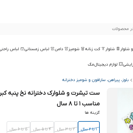
ر محصولات
 و شلوار
👖 شلوار
👔 کت زنانه
👗 شومیز
👚 دامن
👚 لباس زمستانی
🩳 لباس راحتی
رایشی
💥 لوازم دیجیتال
مگ
بلوز، پیراهن، سارافون و شومیز دخترانه
ست تیشرت و شلوارک دخترانه نخ پنبه کبر
مناسب 1 تا 8 سال
گزینه ها
۱ تا ۲ سال
۲ تا ۳ سال
۴ تا ۵ سال
۵ تا ۶ سال