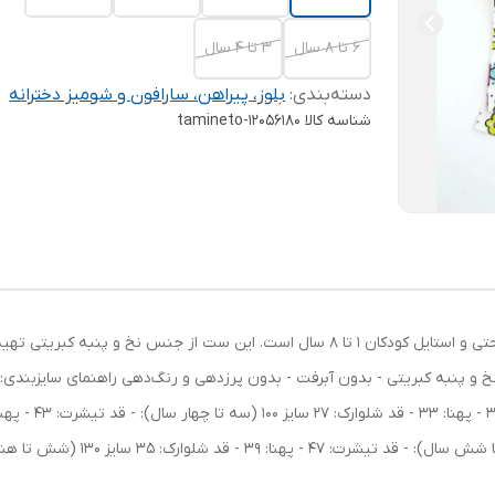
۶ تا ۸ سال
۳ تا ۴ سال
دسته‌بندی
:
بلوز، پیراهن، سارافون و شومیز دخترانه
شناسه کالا
tamineto-12056180
ست تیشرت و شلوارک دخترانه، انتخابی ایده‌آل برای راحتی و استایل کودکان 1 تا 8 سال است