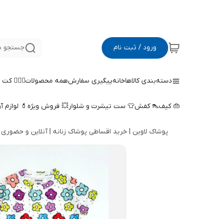
ورود / ثبت نام
جستجو د
دسته‌بندی کالاها
خانه
پیگیری سفارش
همه محصولات
🤵🏻‍♀️ کت
👜 کیف
👠 کفش
👕 ست تیشرت و شلوار
💥 فروش ویژه
💄 لوازم آ
پوشاک لاوین | خرید اقساطی پوشاک زنانه | آنلاین و حضوری