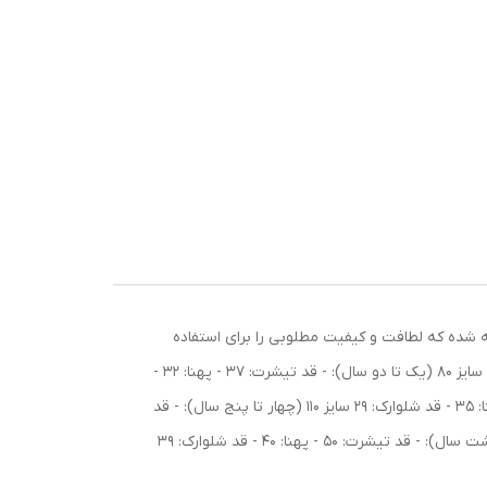
. این ست از جنس نخ و پنبه کبریتی تهیه شده که لطافت و کیفیت مطلوبی را برای استفاده
روزمره فراهم می‌کند. ویژگی‌های این محصول: - جنس نخ و پنبه کبریتی - بدون آبرفت - بدون پرزدهی و رنگ‌دهی راهنمای سایزبندی: سایز 80 (یک تا دو سال): - قد تیشرت: 37 - پهنا: 32 -
قد شلوارک: 26 سایز 90 (دو تا سه سال): - قد تیشرت: 38 - پهنا: 33 - قد شلوارک: 27 سایز 100 (سه تا چهار سال): - قد تیشرت: 43 - پهنا: 35 - قد شلوارک: 29 سایز 110 (چهار تا پنج سال): - قد