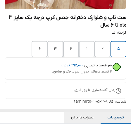
ست تاپ و شلوارک دخترانه جنس کرپ درجه یک سایز 3
ماه تا 6 سال
گزینه ها
6
3
4
1
2
5
هر قسط با ترب‌پی:
۳۹۵٬۰۰۰
تومان
۴ قسط ماهانه. بدون سود، چک و ضامن.
زمان آماده‌سازی
10
روز کاری
شناسه کالا
tamineto-12056309
توضیحات
نظرات کاربران