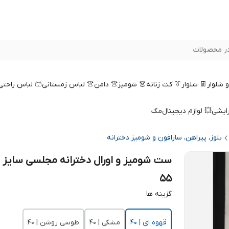
ر محصولات
 و شلوار
👖 شلوار
👔 کت زنانه
👗 شومیز
👚 دامن
👚 لباس زمستانی
🩳 لباس راحتی
رایشی
💥 لوازم دیجیتال
مگ
بلوز، پیراهن، سارافون و شومیز دخترانه
55
گزینه ها
قهوه ای | ۴۰
مشکی | ۴۰
طوسی روشن | ۴۰