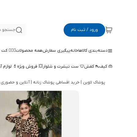
ورود / ثبت نام
جستجو د
دسته‌بندی کالاها
خانه
پیگیری سفارش
همه محصولات
🤵🏻‍♀️ کت
👜 کیف
👠 کفش
👕 ست تیشرت و شلوار
💥 فروش ویژه
💄 لوازم آ
پوشاک لاوین | خرید اقساطی پوشاک زنانه | آنلاین و حضوری