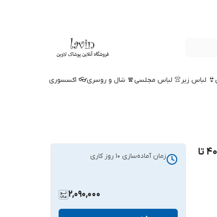
👙 لباس زیر
👚 لباس مجلسی
🧣 شال و روسری
👓 اکسسوری
ست شومیز و اورال دخترانه مجلسی سایز 40 تا
زمان آماده‌سازی
10
روز کاری
2,090,000