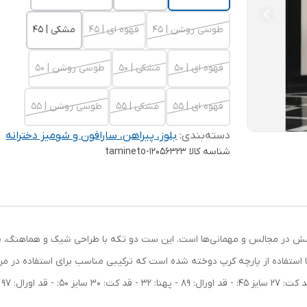
طوسی روشن | ۴۵
قهوه ای | ۴۵
مشکی | ۴۵
قهوه ای | ۵۰
مشکی | ۵۰
طوسی روشن | ۵۰
قهوه ای | ۵۵
مشکی | ۵۵
طوسی روشن | ۵۵
دسته‌بندی
:
بلوز، پیراهن، سارافون و شومیز دخترانه
شناسه کالا
tamineto-12056323
رخشش در مجالس و مهمانی‌ها است. این ست دو تکه با طراحی شیک و هماهنگ، ظ
استفاده از پارچه کرپ دوخته شده است که ترکیبی مناسب برای استفاده در 