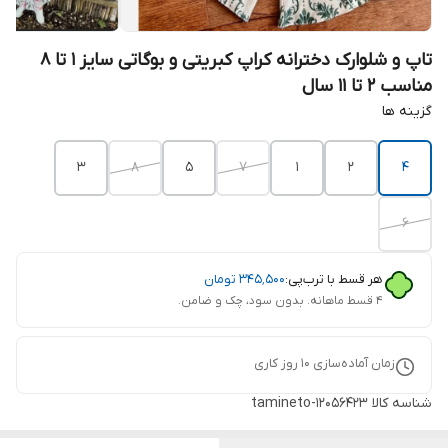
تاپ و شلوارک دخترانه کراپ کبریتی و بوگاتی سایز 1 تا 8
مناسب 2 تا 11 سال
گزینه ها
۳
۸
۵
۷
۱
۲
۴
۶
هر قسط با ترب‌پی:
۳۴۵٬۵۰۰
تومان
۴ قسط ماهانه. بدون سود، چک و ضامن.
زمان آماده‌سازی
10
روز کاری
شناسه کالا
tamineto-12056423