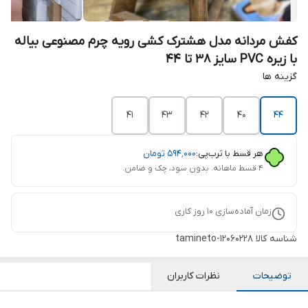
کفش مردانه مدل هشترک کشی رویه چرم مصنوعی بیاله
با زیره PVC سایز 38 تا 44
گزینه ها
41
43
42
40
44
هر قسط با ترب‌پی:
۵۹۴٬۰۰۰
تومان
۴ قسط ماهانه. بدون سود، چک و ضامن.
زمان آماده‌سازی
10
روز کاری
شناسه کالا
tamineto-12060228
توضیحات
نظرات کاربران