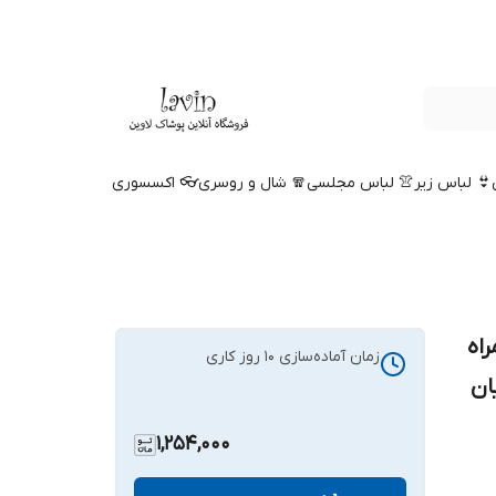
👙 لباس زیر
👚 لباس مجلسی
🧣 شال و روسری
👓 اکسسوری
اه
زمان آماده‌سازی
10
روز کاری
ان
1,254,000