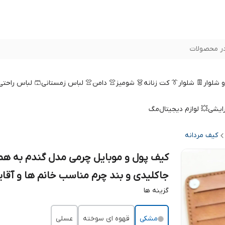
ر محصولات
 و شلوار
👖 شلوار
👔 کت زنانه
👗 شومیز
👚 دامن
👚 لباس زمستانی
🩳 لباس راحتی
رایشی
💥 لوازم دیجیتال
مگ
کیف مردانه
کیف پول و موبایل چرمی مدل گندم به همر
جاکلیدی و بند چرم مناسب خانم ها و آقای
گزینه ها
مشکی
قهوه ای سوخته
عسلی