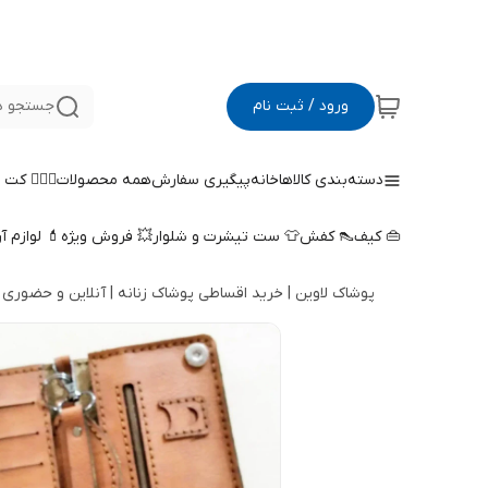
ورود / ثبت نام
جستجو د
دسته‌بندی کالاها
خانه
پیگیری سفارش
همه محصولات
🤵🏻‍♀️ کت
👜 کیف
👠 کفش
👕 ست تیشرت و شلوار
💥 فروش ویژه
💄 لوازم آ
پوشاک لاوین | خرید اقساطی پوشاک زنانه | آنلاین و حضوری