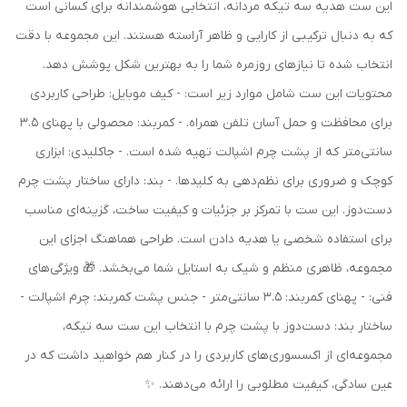
این ست هدیه سه تیکه مردانه، انتخابی هوشمندانه برای کسانی است
که به دنبال ترکیبی از کارایی و ظاهر آراسته هستند. این مجموعه با دقت
انتخاب شده تا نیازهای روزمره شما را به بهترین شکل پوشش دهد.
محتویات این ست شامل موارد زیر است: - کیف موبایل: طراحی کاربردی
برای محافظت و حمل آسان تلفن همراه. - کمربند: محصولی با پهنای 3.5
سانتی‌متر که از پشت چرم اشپالت تهیه شده است. - جاکلیدی: ابزاری
کوچک و ضروری برای نظم‌دهی به کلیدها. - بند: دارای ساختار پشت چرم
دست‌دوز. این ست با تمرکز بر جزئیات و کیفیت ساخت، گزینه‌ای مناسب
برای استفاده شخصی یا هدیه دادن است. طراحی هماهنگ اجزای این
مجموعه، ظاهری منظم و شیک به استایل شما می‌بخشد. 🎁 ویژگی‌های
فنی: - پهنای کمربند: 3.5 سانتی‌متر - جنس پشت کمربند: چرم اشپالت -
ساختار بند: دست‌دوز با پشت چرم با انتخاب این ست سه تیکه،
مجموعه‌ای از اکسسوری‌های کاربردی را در کنار هم خواهید داشت که در
عین سادگی، کیفیت مطلوبی را ارائه می‌دهند. ✨