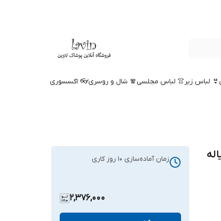
👙 لباس زیر
👚 لباس مجلسی
🧣 شال و روسری
👓 اکسسوری
اله
زمان آماده‌سازی
10
روز کاری
2,376,000