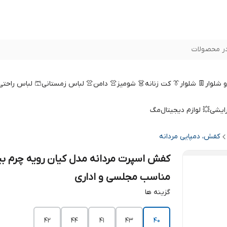
ر محصولات
 و شلوار
👖 شلوار
👔 کت زنانه
👗 شومیز
👚 دامن
👚 لباس زمستانی
🩳 لباس راحتی
رایشی
💥 لوازم دیجیتال
مگ
کفش، دمپایی مردانه
کفش اسپرت مردانه مدل کیان رویه چرم بی
مناسب مجلسی و اداری
گزینه ها
42
44
41
43
40