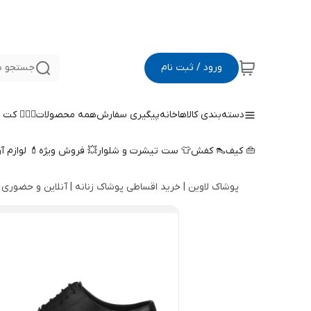
ورود / ثبت نام
جستجو د
دسته‌بندی کالاها
خانه
پیگیری سفارش
همه محصولات
🤵🏻‍♀️ کت
👜 کیف
👠 کفش
👕 ست تیشرت و شلوار
💥 فروش ویژه
💄 لوازم آ
پوشاک لاوین | خرید اقساطی پوشاک زنانه | آنلاین و حضوری