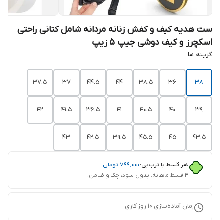
ست هدیه کیف و کفش زنانه مردانه شامل کتانی راحتی
اسکچرز و کیف دوشی جیپ 5 زیپ
گزینه ها
37.5
37
44.5
44
38.5
36
38
42
41.5
36.5
41
40.5
40
39
43
42.5
39.5
45.5
45
43.5
هر قسط با ترب‌پی:
۷۹۹٬۰۰۰
تومان
۴ قسط ماهانه. بدون سود، چک و ضامن.
زمان آماده‌سازی
10
روز کاری