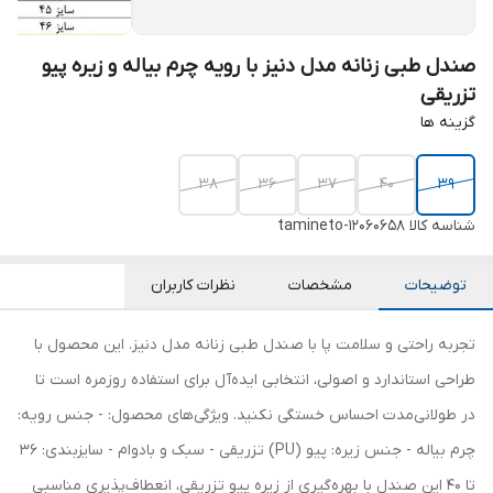
صندل طبی زنانه مدل دنیز با رویه چرم بیاله و زیره پیو
تزریقی
گزینه ها
38
36
37
40
39
شناسه کالا
tamineto-12060658
توضیحات
مشخصات
نظرات کاربران
تجربه راحتی و سلامت پا با صندل طبی زنانه مدل دنیز. این محصول با
طراحی استاندارد و اصولی، انتخابی ایده‌آل برای استفاده روزمره است تا
در طولانی‌مدت احساس خستگی نکنید. ویژگی‌های محصول: - جنس رویه:
چرم بیاله - جنس زیره: پیو (PU) تزریقی - سبک و بادوام - سایزبندی: 36
تا 40 این صندل با بهره‌گیری از زیره پیو تزریقی، انعطاف‌پذیری مناسبی