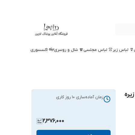
👙 لباس زیر
👚 لباس مجلسی
🧣 شال و روسری
👓 اکسسوری
یره
زمان آماده‌سازی
10
روز کاری
2,376,000