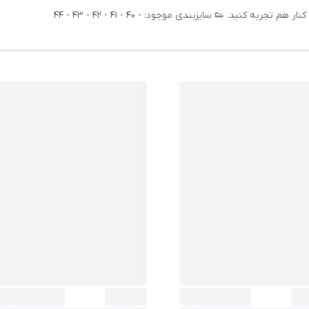
 کنید. 👟 سایزبندی موجود: - 40 - 41 - 42 - 43 - 44