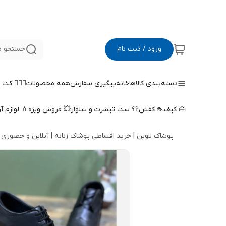
ورود / ثبت نام
جستجو د
دسته‌بندی کالاها
خانه
پیگیری سفارش
همه محصولات
🤵🏻‍♀️ کت
👜 کیف
👠 کفش
👕 ست تیشرت و شلوار
💥 فروش ویژه
💄 لوازم آ
پوشاک لاوین | خرید اقساطی پوشاک زنانه | آنلاین و حضوری