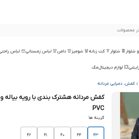
ر محصولات
 و شلوار
👖 شلوار
👔 کت زنانه
👗 شومیز
👚 دامن
👚 لباس زمستانی
🩳 لباس راحتی
رایشی
💥 لوازم دیجیتال
مگ
کفش، دمپایی مردانه
کفش مردانه هشترک بندی با رویه بیاله و ز
PVC
گزینه ها
42
41
40
44
43