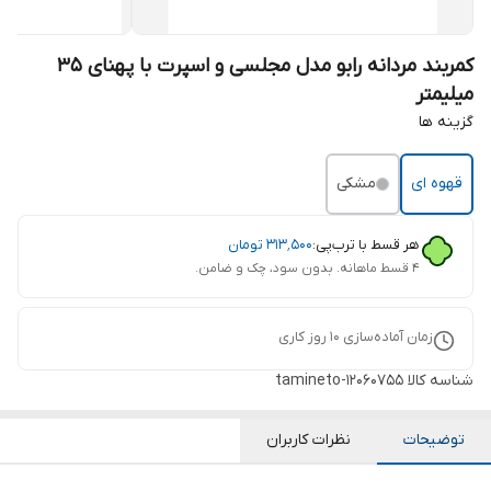
کمربند مردانه رابو مدل مجلسی و اسپرت با پهنای 35
میلیمتر
گزینه ها
قهوه ای
مشکی
هر قسط با ترب‌پی:
۳۱۳٬۵۰۰
تومان
۴ قسط ماهانه. بدون سود، چک و ضامن.
زمان آماده‌سازی
10
روز کاری
شناسه کالا
tamineto-12060755
توضیحات
نظرات کاربران