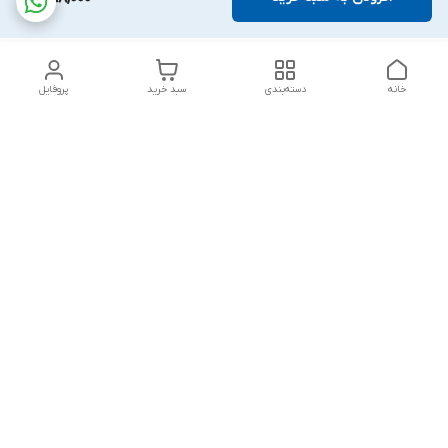
خانه
دسته‌بندی
سبد خرید
پروفایل
دسترسی سریع
تماس با ما
قوانین و مقررات
درباره ما
پشتیبانی سایت فروشگاه به مشتریان در طول خریدآنلاین از ثبت
شفارش تا تحویل کالا کمک می کند. این خدمات برای افزایش رضایت
مشتری، تقویت وفاداری و ایجاد تکرار خرید برای مشتریان است.