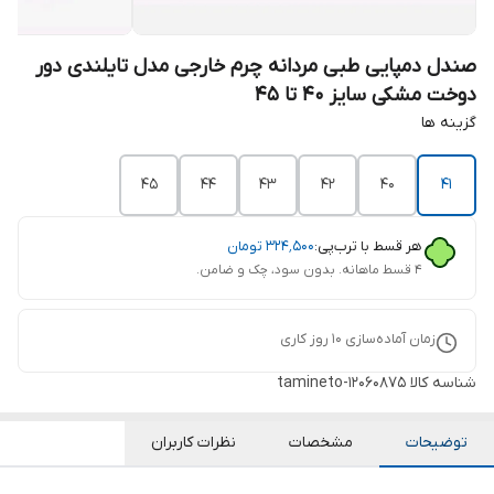
صندل دمپایی طبی مردانه چرم خارجی مدل تایلندی دور
دوخت مشکی سایز 40 تا 45
گزینه ها
45
44
43
42
40
41
هر قسط با ترب‌پی:
۳۲۴٬۵۰۰
تومان
۴ قسط ماهانه. بدون سود، چک و ضامن.
زمان آماده‌سازی
10
روز کاری
شناسه کالا
tamineto-12060875
توضیحات
مشخصات
نظرات کاربران