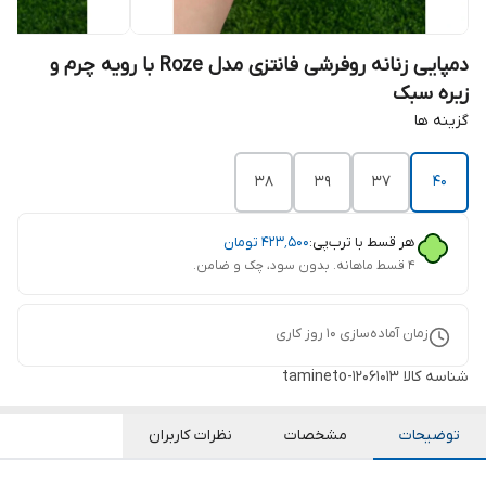
دمپایی زنانه روفرشی فانتزی مدل Roze با رویه چرم و
زیره سبک
گزینه ها
38
39
37
40
هر قسط با ترب‌پی:
۴۲۳٬۵۰۰
تومان
۴ قسط ماهانه. بدون سود، چک و ضامن.
زمان آماده‌سازی
10
روز کاری
شناسه کالا
tamineto-12061013
توضیحات
مشخصات
نظرات کاربران