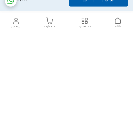
خانه
دسته‌بندی
سبد خرید
پروفایل
دسترسی سریع
تماس با ما
قوانین و مقررات
درباره ما
پشتیبانی سایت فروشگاه به مشتریان در طول خریدآنلاین از ثبت
شفارش تا تحویل کالا کمک می کند. این خدمات برای افزایش رضایت
مشتری، تقویت وفاداری و ایجاد تکرار خرید برای مشتریان است.