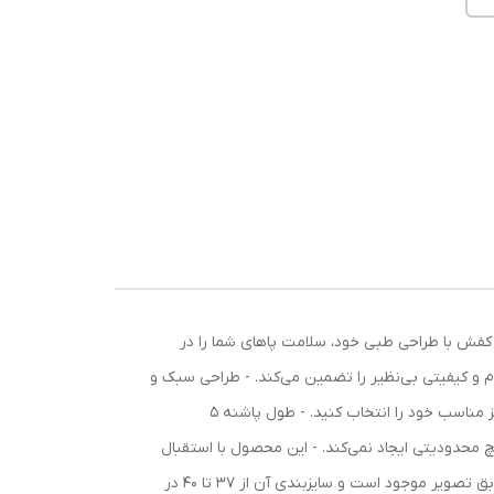
ن کفش با طراحی طبی خود، سلامت پاهای شما را در
ام و کیفیتی بی‌نظیر را تضمین می‌کند. - طراحی سبک و
نرم، خستگی را از پاهای شما دور کرده و راحتی بی‌بدیلی را فراهم می‌آورد. - قالب کفش کاملاً استاندارد است و با اطمینان از تناسب، سایز مناسب خود را انتخاب کنید. - طول پاشنه 5
 محدودیتی ایجاد نمی‌کند. - این محصول با استقبال
بالای 90 درصدی مشتریان روبرو شده است، گواهی بر رضایت و کیفیت آن. 🎨 رنگ و سایزبندی: این کفش زیبا تنها به رنگ مشکی مطابق تصویر موجود است و سایزبندی آن از 37 تا 40 در