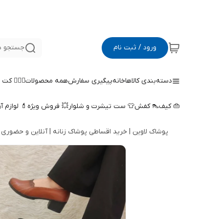
ورود / ثبت نام
جستجو د
دسته‌بندی کالاها
خانه
پیگیری سفارش
همه محصولات
🤵🏻‍♀️ کت
👜 کیف
👠 کفش
👕 ست تیشرت و شلوار
💥 فروش ویژه
💄 لوازم آ
پوشاک لاوین | خرید اقساطی پوشاک زنانه | آنلاین و حضوری