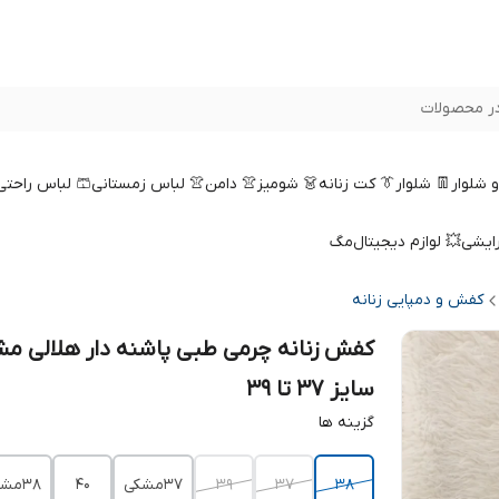
ر محصولات
 و شلوار
👖 شلوار
👔 کت زنانه
👗 شومیز
👚 دامن
👚 لباس زمستانی
🩳 لباس راحتی
رایشی
💥 لوازم دیجیتال
مگ
کفش و دمپایی زنانه
کفش زنانه چرمی طبی پاشنه دار هلالی م
سایز 37 تا 39
گزینه ها
38
37
39
37مشکی
40
38مشکی