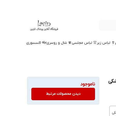
👙 لباس زیر
👚 لباس مجلسی
🧣 شال و روسری
👓 اکسسوری
شکی
ناموجود
دیدن محصولات مرتبط