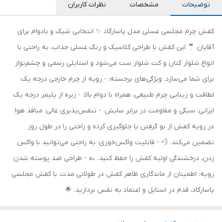
توضیحات
مشخصات
نظرات کاربران
کفش چرم مجلسی عسلی مدل پاسارگاد ✨ انتخابی شیک و بادوام برای
آقایان 🤵 این کفش با طراحی کلاسیک و رنگ عسلی جذاب، به راحتی با
انواع شلوار کتان و کت شلوار ست می‌شود و استایلی رسمی و چشم‌نواز
برای شما می‌سازد. ویژگی‌های برجسته: - رویه از چرم خارجی درجه یک:
لطافت و زیبایی چرم طبیعی، همراه با دوام بالا. - زیره از پلیمر درجه یک
ایرانی: سبکی و مقاومت در برابر سایش. - تنفس‌پذیری عالی: منافذ هوا
در رویه کفش از بو گرفتن پا جلوگیری کرده و راحتی را در طول روز
تضمین می‌کند. 💨 - قابلیت واکس‌خوری: به راحتی می‌توانید با واکس
زدن، درخشندگی اولیه کفش را حفظ کنید. 👞 - طراحی ضد پوسته شدن
رویه: اطمینان از ماندگاری ظاهر کفش در طولانی مدت. با کفش مجلسی
پاسارگاد، قدم در استایل و اعتماد به نفس بردارید. 🌟