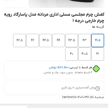
کفش چرم مجلسی عسلی اداری مردانه مدل پاسارگاد رویه
چرم خارجی درجه 1
گزینه ها
42.5
42
44.5
44
43.5
43
41.5
40
40.5
41
هر قسط با ترب‌پی:
۵۸۷٬۵۰۰
تومان
۴ قسط ماهانه. بدون سود، چک و ضامن.
زمان آماده‌سازی
10
روز کاری
شناسه کالا
tamineto-12060999