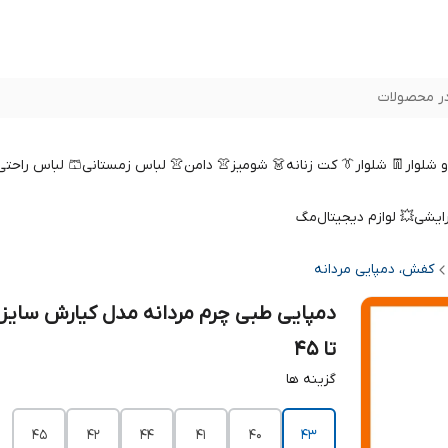
ر محصولات
 و شلوار
👖 شلوار
👔 کت زنانه
👗 شومیز
👚 دامن
👚 لباس زمستانی
🩳 لباس راحتی
رایشی
💥 لوازم دیجیتال
مگ
کفش، دمپایی مردانه
تا 45
گزینه ها
45
42
44
41
40
43