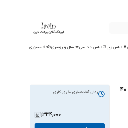
👙 لباس زیر
👚 لباس مجلسی
🧣 شال و روسری
👓 اکسسوری
دمپایی طبی چرم مردانه مدل کیارش سایز 40
زمان آماده‌سازی
10
روز کاری
1,334,000