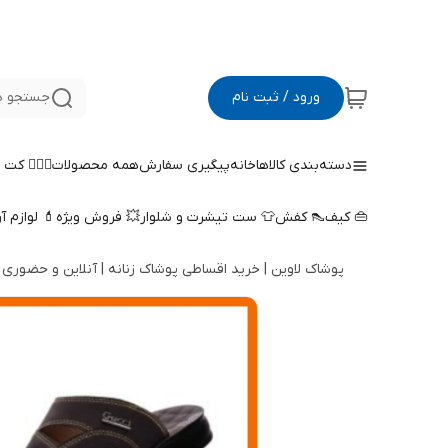
ورود / ثبت نام
جستجو د
دسته‌بندی کالاها
خانه
پیگیری سفارش
همه محصولات
🤵🏻‍♀️ کت
👜 کیف
👠 کفش
👕 ست تیشرت و شلوار
💥 فروش ویژه
💄 لوازم آ
پوشاک لاوین | خرید اقساطی پوشاک زنانه | آنلاین و حضوری