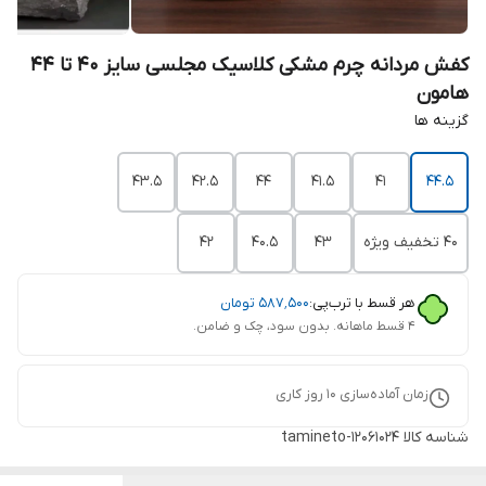
کفش مردانه چرم مشکی کلاسیک مجلسی سایز 40 تا 44
هامون
گزینه ها
43.5
42.5
44
41.5
41
44.5
40 تخفیف ویژه
43
40.5
42
هر قسط با ترب‌پی:
۵۸۷٬۵۰۰
تومان
۴ قسط ماهانه. بدون سود، چک و ضامن.
زمان آماده‌سازی
10
روز کاری
شناسه کالا
tamineto-12061024