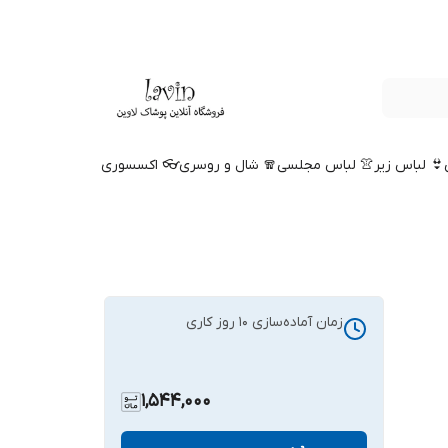
👙 لباس زیر
👚 لباس مجلسی
🧣 شال و روسری
👓 اکسسوری
زمان آماده‌سازی
10
روز کاری
1,544,000