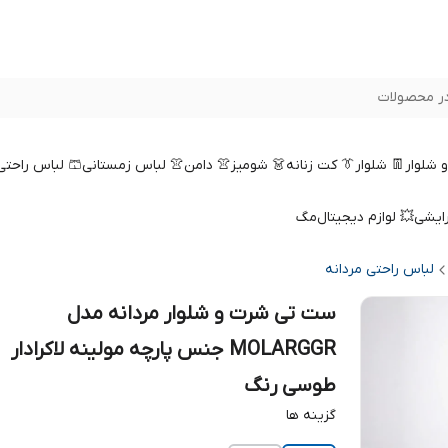
ر محصولات
 و شلوار
👖 شلوار
👔 کت زنانه
👗 شومیز
👚 دامن
👚 لباس زمستانی
🩳 لباس راحتی
رایشی
💥 لوازم دیجیتال
مگ
لباس راحتی مردانه
ست تی شرت و شلوار مردانه مدل
MOLARGGR جنس پارچه مولینه لاکرادار
طوسی رنگ
گزینه ها