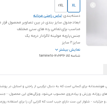
2XL
XL
دسته‌بندی
:
لباس راحتی مردانه
ابعاد
:
جدول سایز بندی در بین تصاویر محصول قرار دا
مناسب برای
:
تمامی رده های سنی مختلف
جنس
:
پارچه مولینه لاکرادار درجه یک
سایز
:
2 سایز
رنگ
:
طوسی
نمایش بیشتر
موارد
شناسه کالا
tamineto-12061316
مناسب برای استفاده روزمره ورزش و پی
استفاده
:
روی
 و شلوار مردانه مدل MOLARGGR، انتخابی هوشمندانه برای کسانی است که به دنبال ترکیبی از راحتی و
 جزئیات: - شلوار این ست دارای جیب است که کارایی آن را برای استفاده روز