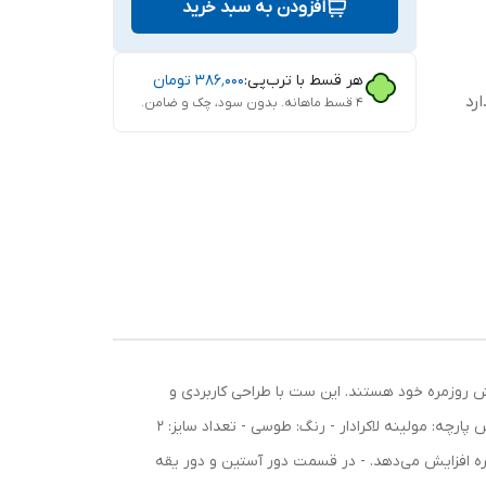
افزودن به سبد خرید
هر قسط با ترب‌پی:
۳۸۶٬۰۰۰
تومان
رد
۴ قسط ماهانه. بدون سود، چک و ضامن.
اده
 استایل در پوشش روزمره خود هستند. این ست با طراحی کاربردی و
جزئیات دقیق، گزینه‌ای ایده‌آل برای استفاده در فعالیت‌های روزانه، ورزش و پیاده‌روی محسوب می‌شود. ویژگی‌های این محصول: - جنس پارچه: مولینه لاکرادار - رنگ: طوسی - تعداد سایز: 2
مره افزایش می‌دهد. - در قسمت دور آستین و دور یقه