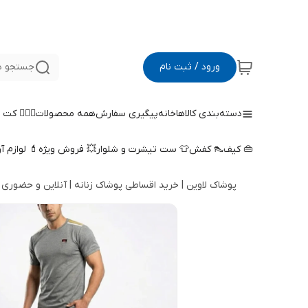
ورود / ثبت نام
جستجو د
دسته‌بندی کالاها
خانه
پیگیری سفارش
همه محصولات
🤵🏻‍♀️ کت
👜 کیف
👠 کفش
👕 ست تیشرت و شلوار
💥 فروش ویژه
💄 لوازم آ
پوشاک لاوین | خرید اقساطی پوشاک زنانه | آنلاین و حضوری