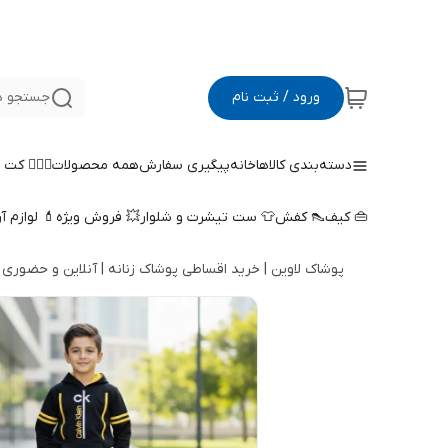
ورود / ثبت نام
جستجو د
دسته‌بندی کالاها
خانه
پیگیری سفارش
همه محصولات
🤵🏻‍♀️ کت
👜 کیف
👠 کفش
👕 ست تیشرت و شلوار
💥 فروش ویژه
💄 لوازم آ
پوشاک لاوین | خرید اقساطی پوشاک زنانه | آنلاین و حضوری