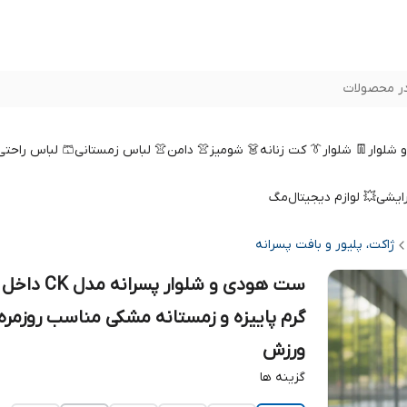
ر محصولات
 و شلوار
👖 شلوار
👔 کت زنانه
👗 شومیز
👚 دامن
👚 لباس زمستانی
🩳 لباس راحتی
رایشی
💥 لوازم دیجیتال
مگ
ژاکت، پلیور و بافت پسرانه
ست هودی و شلوار پسرانه 
گرم پاییزه و زمستانه مشکی مناسب روزمره 
ورزش
گزینه ها