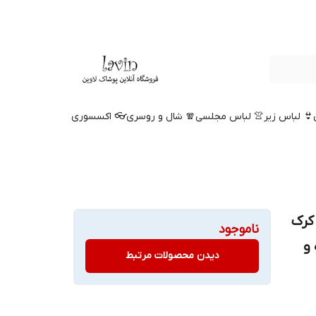
👙 لباس زیر
👚 لباس مجلسی
🧣 شال و روسری
👓 اکسسوری
مدل CK داخل کرک
ناموجود
و
دیدن محصولات مرتبط