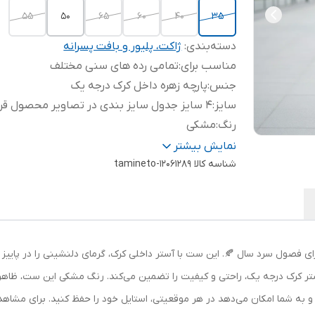
55
50
65
60
40
35
دسته‌بندی
:
ژاکت، پلیور و بافت پسرانه
مناسب برای
:
تمامی رده های سنی مختلف
جنس
:
پارچه زهره داخل کرک درجه یک
سایز
:
4 سایز جدول سایز بندی در تصاویر محصول قرار دارد
رنگ
:
مشکی
موارد
مناسب برای استفاده روزمره ورزش و پی
نمایش بیشتر
استفاده
:
شناسه کالا
روی
tamineto-12061289
ه مدل CK، انتخابی ایده‌آل برای فصول سرد سال 🍂. این ست با آستر داخلی کرک، گرمای دلنشینی ر
تر کرک درجه یک، راحتی و کیفیت را تضمین می‌کند. رنگ مشکی این ست، ظاهر
 به شما امکان می‌دهد در هر موقعیتی، استایل خود را حفظ کنید. برای مشاهد