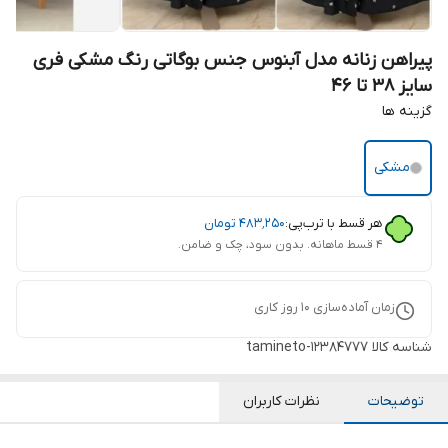
پیراهن زنانه مدل آبنوس جنس بوگاتی رنگ مشکی فری
سایز 38 تا 46
گزینه ها
مشکی
هر قسط با ترب‌پی:
۴۸۳٬۲۵۰
تومان
۴ قسط ماهانه. بدون سود، چک و ضامن.
زمان آماده‌سازی
10
روز کاری
شناسه کالا
tamineto-12384777
توضیحات
نظرات کاربران