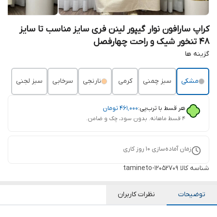
کراپ سارافون نوار گیپور لینن فری سایز مناسب تا سایز
48 تنخور شیک و راحت چهارفصل
گزینه ها
مشکی
سبز چمنی
کرمی
نارنجی
سرخابی
سبز لجنی
هر قسط با ترب‌پی:
۴۶۱٬۰۰۰
تومان
۴ قسط ماهانه. بدون سود، چک و ضامن.
زمان آماده‌سازی
10
روز کاری
شناسه کالا
tamineto-12052709
توضیحات
نظرات کاربران