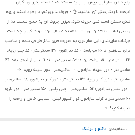
پارچه این سارافون پیش از تولید شسته شده است، بنابراین نگران
آبرفت یا رنگ‌رفتگی آن نباشید. 👌 - چروک‌پذیری کم: با وجود اینکه پارچه
لینن ممکن است کمی چروک شود، میزان چروک آن به حدی نیست که از
زیبایی لباس بکاهد و این نشان‌دهنده طبیعی بودن و خنکی پارچه است.
جزئیات سایزبندی: این سارافون به صورت فری سایز طراحی شده و مناسب
برای سایزهای تا 46 می‌باشد. - قد سارافون: 130 سانتی‌متر - قد جلو رویه:
44 سانتی‌متر - قد پشت رویه: 55 سانتی‌متر - قد آستین از لبه‌ی یقه: 49
سانتی‌متر - دور سینه سارافون: 112 سانتی‌متر - دور سینه رویه: 134
سانتی‌متر - دور کمر رویه: 122 سانتی‌متر - دور کمر سارافون: 128 سانتی‌متر
- دور باسن سارافون: 152 سانتی‌متر - چین پایین: 152 سانتی‌متر - دور بازو:
40 سانتی‌متر با کراپ سارافون نوار گیپور لینن، استایلی خاص و راحت را
تجربه کنید! ✨
دسته‌بندی
:
مانتو و تونیک