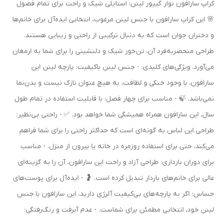
کراپ سارافون نوار گیپور لینن: استایلی شیک و راحت برای تمام فصول
🌸 این کراپ سارافون با جنس لینن مرغوب، انتخابی ایده‌آل برای خانم‌ها
و دختران جوان است که به دنبال ترکیبی از راحتی و زیبایی هستند.
طراحی منحصربه‌فرد آن، تن‌خور شیک و دلنشینی را برای شما به ارمغان
می‌آورد. ویژگی‌های کلیدی: - جنس لینن باکیفیت: پارچه لینن این
سارافون، با وجود خنکی و لطافت، به هیچ عنوان نازک نیست و بدن‌نما
نمی‌باشد. 🍃 - مناسب برای چهار فصل: با قابلیت استفاده در تمام طول
سال، این سارافون همراه همیشگی شما خواهد بود. ✅ - راحتی بی‌نظیر:
طراحی این لباس به گونه‌ای است که حداکثر راحتی را برای شما فراهم
می‌کند، حتی برای استفاده روزمره در خانه یا بیرون از منزل. - مناسب
برای دوران بارداری: طراحی آزاد و راحت این سارافون، آن را به گزینه‌ای
عالی برای خانم‌های باردار تبدیل کرده است. 🤰 - ایده‌آل برای پوست‌های
حساس: اگر به پارچه‌های بی‌کیفیت آلرژی دارید، این سارافون با جنس
لینن خود، انتخابی مطمئن برای شماست. - عدم آبرفت و رنگ‌رفتگی: