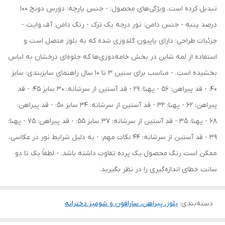
تبدیل کرده است. ویژگی‌های محصول: - جنس پارچه: دورس دونخ 100
درصد پنبه - جنس دامن: تور درجه یک ترک - رنگ دامن: آف وایت -
جزئیات طراحی: دارای پاپیون گلدوزی شده که به بلوز متصل است و
استفاده از لمه شاین در بخش خامه‌دوزی‌ها که جلوه‌ای درخشان به لباس
بخشیده است. - مناسب برای سنین 3 تا 10 سال راهنمای سایزبندی: سایز
40: - قد پیراهن: 56 - پهنا: 29 - قد آستین از سرشانه: 30 سایز 45: - قد
پیراهن: 62 - پهنا: 32 - قد آستین از سرشانه: 34 سایز 50: - قد پیراهن:
68 - پهنا: 35 - قد آستین از سرشانه: 37 سایز 55: - قد پیراهن: 75 - پهنا:
39 - قد آستین از سرشانه: 44 نکات مهم: - به دلیل شرایط نور در عکاسی،
ممکن است رنگ محصول یک پرده تفاوت داشته باشد. - لطفاً یک تا دو
سانت خطای اندازه‌گیری را در نظر بگیرید.
دسته‌بندی
:
بلوز، پیراهن، سارافون و شومیز دخترانه