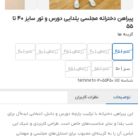
پیراهن دخترانه مجلسی یلدایی دورس و تور سایز 40 تا
55
گزینه ها
سبز | 45
زرشکی | 40
زرشکی | 45
زرشکی | 50
سبز | 40
سبز | 50
سبز | 55
زرشکی | 55
شناسه کالا
tamineto-12055450
توضیحات
نظرات کاربران
این پیراهن دخترانه با ترکیب پارچه دورس و دانتل، انتخابی ایده‌آل برای
شب یلدا و سایر مناسبت‌های خاص است. طراحی کاربردی و شیک این
لباس، آن را به گزینه‌ای محبوب برای استایل‌های مجلسی و مهمانی