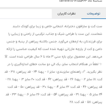
شناسه کالا
tamineto-12055463
توضیحات
نظرات کاربران
ست کت و سارافون دخترانه، انتخابی خاص و زیبا برای کودک دلبند
شماست. این ست با طراحی شیک و جذاب، ترکیبی از راحتی و زیبایی را
برای فرزندتان به ارمغان می‌آورد. جنس بالاتنه پیراهن از پنبه و جنس
دامن و کت از پارچه مازراتی تهیه شده است که کیفیت مناسبی را ارائه
می‌دهد. این محصول برای بازه سنی 3 ماه تا 6 سال طراحی شده است. 👗
✨ لطفاً در هنگام انتخاب سایز، یک الی دو سانت خطای اندازه‌گیری را در
نظر بگیرید. 📏 راهنمای سایزبندی: سایز 1: - پهنا: 24 - قد پیراهن: 38 - قد
کت: 18 سایز 2: - پهنا: 26 - قد پیراهن: 42 - قد کت: 20 سایز 3: - پهنا: 28 -
قد پیراهن: 46 - قد کت: 22 سایز 4: - پهنا: 30 - قد پیراهن: 50 - قد کت:
24 سایز 5: - پهنا: 31 - قد پیراهن: 54 - قد کت: 26 سایز 6: - پهنا: 33 - قد
پیراهن: 58 - قد کت: 28