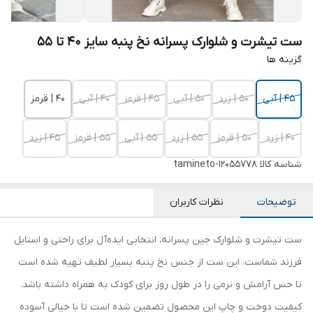
ست تیشرت و شلوارک پسرانه نخ پنبه سایز 40 تا 55
گزینه ها
۴۵ | آبی
۵۰ | زرد
۵۰ | آبی
۴۵ | قرمز
۴۰ | آبی
۴۰ | قرمز
۴۰ | زرد
۵۰ | قرمز
۵۵ | زرد
۵۵ | آبی
۵۵ | قرمز
۴۵ | زرد
شناسه کالا
tamineto-12055778
توضیحات
نظرات کاربران
ست تیشرت و شلوارک جین پسرانه، انتخابی ایده‌آل برای راحتی و استایل
فرزند شماست. این ست از جنس نخ پنبه بسیار لطیف تهیه شده است
تا حس آرامش و نرمی را در طول روز برای کودک به همراه داشته باشد.
کیفیت دوخت و چاپ این محصول تضمین شده است تا با خیالی آسوده