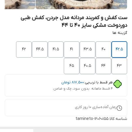
ست کفش و کمربند مردانه مدل جردن، کفش طبی
دوردوخت مشکی سایز 40 تا 44
گزینه ها
42
44.5
41.5
41
43.5
40
42.5
45
40.5
44
43
هر قسط با ترب‌پی:
۸۱۷٬۵۰۰
تومان
۴ قسط ماهانه. بدون سود، چک و ضامن.
زمان آماده‌سازی
10
روز کاری
شناسه کالا
tamineto-12060155