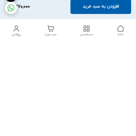
افزودن به سبد خرید
3,270,000
خانه
دسته‌بندی
سبد خرید
پروفایل
دسترسی سریع
تماس با ما
قوانین و مقررات
درباره ما
پشتیبانی سایت فروشگاه به مشتریان در طول خریدآنلاین از ثبت
شفارش تا تحویل کالا کمک می کند. این خدمات برای افزایش رضایت