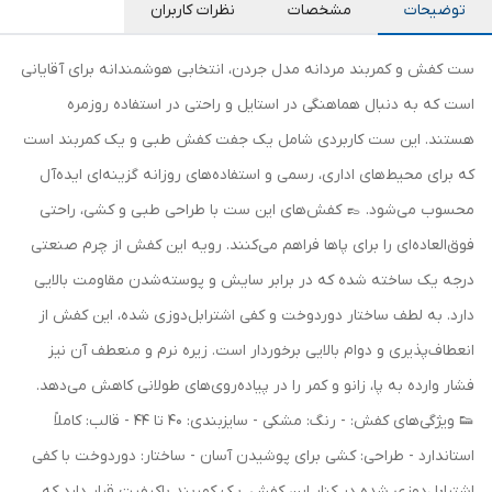
توضیحات
مشخصات
نظرات کاربران
ست کفش و کمربند مردانه مدل جردن، انتخابی هوشمندانه برای آقایانی
است که به دنبال هماهنگی در استایل و راحتی در استفاده روزمره
هستند. این ست کاربردی شامل یک جفت کفش طبی و یک کمربند است
که برای محیط‌های اداری، رسمی و استفاده‌های روزانه گزینه‌ای ایده‌آل
محسوب می‌شود. 👞 کفش‌های این ست با طراحی طبی و کشی، راحتی
فوق‌العاده‌ای را برای پاها فراهم می‌کنند. رویه این کفش از چرم صنعتی
درجه یک ساخته شده که در برابر سایش و پوسته‌شدن مقاومت بالایی
دارد. به لطف ساختار دوردوخت و کفی اشترابل‌دوزی شده، این کفش از
انعطاف‌پذیری و دوام بالایی برخوردار است. زیره نرم و منعطف آن نیز
فشار وارده به پا، زانو و کمر را در پیاده‌روی‌های طولانی کاهش می‌دهد.
👟 ویژگی‌های کفش: - رنگ: مشکی - سایزبندی: 40 تا 44 - قالب: کاملاً
استاندارد - طراحی: کشی برای پوشیدن آسان - ساختار: دوردوخت با کفی
اشترابل‌دوزی شده در کنار این کفش، یک کمربند باکیفیت قرار دارد که