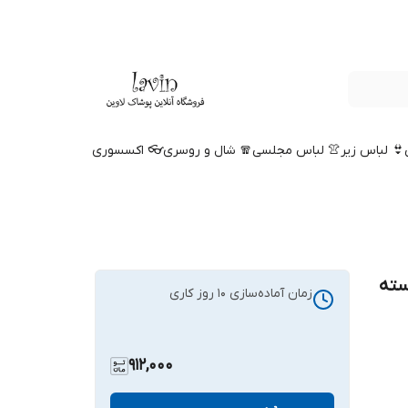
👙 لباس زیر
👚 لباس مجلسی
🧣 شال و روسری
👓 اکسسوری
سته
زمان آماده‌سازی
10
روز کاری
912,000