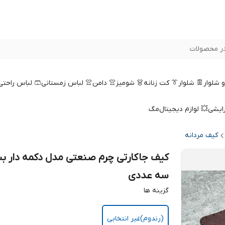
ر محصولات
 و شلوار
👖 شلوار
👔 کت زنانه
👗 شومیز
👚 دامن
👚 لباس زمستانی
🩳 لباس راحتی
رایشی
💥 لوازم دیجیتال
مگ
کیف مردانه
کیف جاکارتی چرم صنعتی مدل دکمه دار ب
سه عددی
گزینه ها
(رندوم)غیر انتخابی