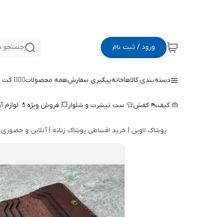
ورود / ثبت نام
جستجو د
دسته‌بندی کالاها
خانه
پیگیری سفارش
همه محصولات
🤵🏻‍♀️ کت
👜 کیف
👠 کفش
👕 ست تیشرت و شلوار
💥 فروش ویژه
💄 لوازم آ
پوشاک لاوین | خرید اقساطی پوشاک زنانه | آنلاین و حضوری